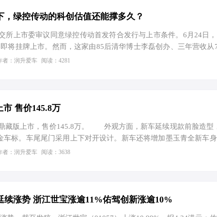
下，绿控传动的科创估值还能撑多久？
日，深交所上市委审议同意绿控传动首发符合发行与上市条件。6月24日
即将挂牌上市。然而，这家由85后清华博士李磊创办、三年营收从7
新能源重卡电驱新贵，其资本盛宴的底色却是深不见底的知识产权泥潭
作者：润升爱车
阅读：4281
院正式受理法士特提起的不正当竞争诉讼；国家知识产权局同步受理
。当“硬科技”标签遭遇“像素级抄袭”指控，绿控传动的科创估值正
。 拆解报告揭开“像素级复制”真相 这场知识产权风暴的导火索，始于
渠道收到的异常反馈。作为全球商用车变速器…
市 售价145.8万
藏版上市，售价145.8万。 外观方面，新车延续现款前脸造型
金车标。车尾尾门采用上下对开设计。新车还将增加墨玉青全新车
宽高分别为5400*2049*1921mm，轴距3250mm。 内饰方
作者：润升爱车
阅读：3638
配色，座椅搭配山纹刺绣，车门搭配木纹材质。后排提供2…
续涨势 浙江世宝涨逾11%佑驾创新涨逾10%