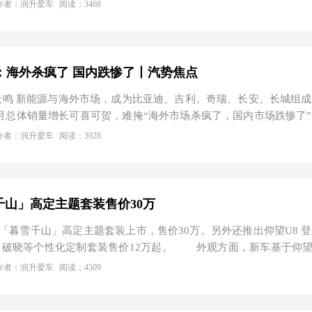
。车企不再仅仅是一次性售卖交通工具，而是通过持续的软件服务获
作者：润升爱车
阅读：3468
的变革显著提升了企业的估值上限。 软件订阅服务是智能化带来
用户购买车辆后，可通过付费解锁高阶导航辅助驾驶、自动泊车等功
软件付费”的模式不仅降低了用户的初始购车门槛，还为厂商带来了稳
置选装，软件功能的迭代升级能让车辆在生命周期内保持新鲜感，从
：海外杀疯了 国内跌惨了丨汽势焦点
st丨刘天鸣 新能源与海外市场，成为比亚迪、吉利、奇瑞、长安、长城组
7月总体销量增长可喜可贺，难掩“海外市场杀疯了，国内市场跌惨了
场破纪录式增长，一边是国内市场比惨式下滑。 7月，是汽车市场
作者：润升爱车
阅读：3928
”透支效应叠加部分地区极端天气对线下客流及终端交付的抑制，
计，狭义乘用车总市场销量约为152万辆，环比下滑5.1%，
售可达98万左右，渗透率预计提升至64.5%。 弱市之中，“自主五常”
了阵脚，除长安汽车外，均实现了销量增…
千山」高定主题套装售价30万
暮雪千山」高定主题套装上市，售价30万。另外还推出仰望U8 
U7 破晓等个性化定制套装售价12万起。 外观方面，新车基于仰望
千山」高定主题套装则在车身多处包括车标、外后视镜等位置加入
作者：润升爱车
阅读：4509
属标识。车身尺寸方面，参考现款长宽高分别为5400*2049*1921
s…