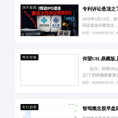
润升新闻
专利诉讼悬顶之
2026年5月13
到证监会注册批文，
升至33.54亿的
时间：2026年08月07日
前48小时，西安中
控核心专利无效申请
前所未有的信任危机
年法士特从市场售后
驾车经验
仰望U8L鼎藏版上
近日，仰望U8L鼎
之门”的前脸搭配黄
车身尺寸方面，新车长
时间：2026年08月07日
采用专属鸣沙金内饰
车行趋势
智驾概念股早盘延