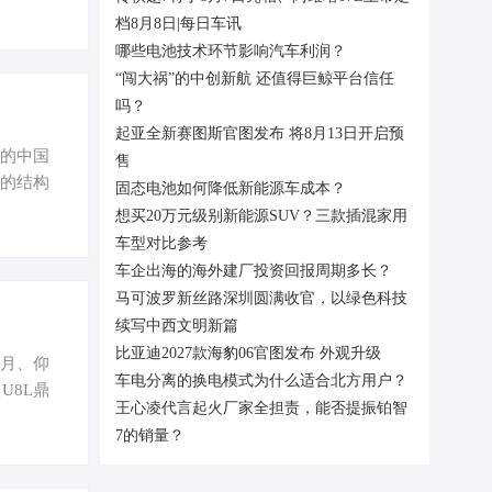
取长期
档8月8日|每日车讯
直接商业
哪些电池技术环节影响汽车利润？
能。这
“闯大祸”的中创新航 还值得巨鲸平台信任
定的现金
而增强
吗？
起亚全新赛图斯官图发布 将8月13日开启预
成的中国
售
”的结构
固态电池如何降低新能源车成本？
传统的销
想买20万元级别新能源SUV？三款插混家用
购车需求
车型对比参考
同比下滑
车企出海的海外建厂投资回报周期多长？
凭借着新
马可波罗新丝路深圳圆满收官，以绿色科技
续写中西文明新篇
比亚迪2027款海豹06官图发布 外观升级
登月、仰
车电分离的换电模式为什么适合北方用户？
U8L鼎
王心凌代言起火厂家全担责，能否提振铂智
金色装
7的销量？
mm，轴