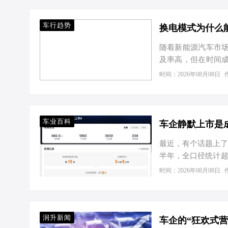
车行趋势
换电模式为什么
随着新能源汽车市
及率高，但在时间
特的优势，逐渐被
时间：2026年08月08日
满电电池，极大地缩
竞争力。相比快充
验。这对于运营车
充电管理有利于延
车业百科
车企静默上市是
置。通过智能监控，
最近，有个话题上了
半年，全口径统计超
场发布会轮番上演。
时间：2026年08月08日
版，后有理想i8长
流量泡沫，回归产
没。 那这到底是“
市，解读为车企没钱
润升新闻
车企的“狂欢式