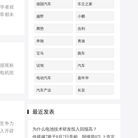
德国汽车
车主之家
家学者就
章都未
越野
小鹏
显然需
腾势
吉利
的理由
秩序，不
奔驰
奥迪
是近几年
如果说
宝马
跑车
根据尾标
试驾
汽车
与电机组
电动汽车
嘉年华
谍照/新
族式设计
汽车产业
长安
动式进气
配置。
最近发表
竞争力
为什么电池技术研发投入回报高？
入开辟
传祺越7将于8月7日亮相、阿维塔07L上市定