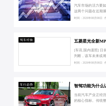
汽车市场的活力要如
这两个问题在近期
提及的要点；第一
时间：2026年08月08日
要经济发展的驱动
或使用一些晦涩难懂
能寄希望于通过营销
里能让大多数汽车
驾车经验
五菱星光全新MPV
在汽车…
[车讯 国内谍照]
判断，该车未来或将命
成的插混系统，匹配3
时间：2026年08月08日
车爆料，请点击编辑
风格，大灯造型与星
口设计，整体看上
车身尺寸方面，新车
车行趋势
智驾功能为什么
当前汽车产业正经
的核心指标。传统