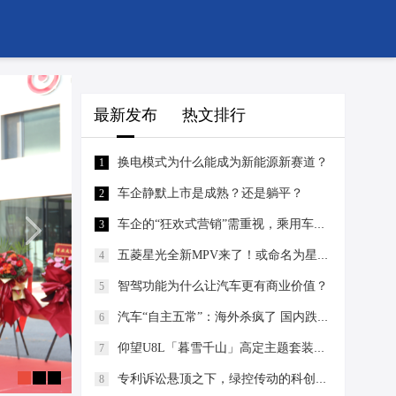
最新发布
热文排行
换电模式为什么能成为新能源新赛道？
1
车企静默上市是成熟？还是躺平？
2
车企的“狂欢式营销”需重视，乘用车销量下滑与其不无关系
3
五菱星光全新MPV来了！或命名为星光M 车长5150mm/纯电续航170km
4
智驾功能为什么让汽车更有商业价值？
5
汽车“自主五常”：海外杀疯了 国内跌惨了丨汽势焦点
6
仰望U8L「暮雪千山」高定主题套装售价30万
7
专利诉讼悬顶之下，绿控传动的科创估值还能撑多久？
8