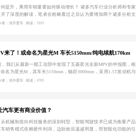
何提升，乘用车销量要如何驱动增长？ 诸多汽车行业分析师和专
展开了深度的解读，笔者在粗略看过之后认为要增加两个诸多分析文
个要点是汽车市场的活力无非还是消费市场的活力，消费市场的活力
作者：润升爱车
阅读：3105
，而非单纯依靠短期政策补贴或者外需拉动，无需找出一些冠冕堂皇
的词汇来刻意绕过这个答案。 第二个因素则是整顿汽车行业竞争
来驱动乘用车销量增长。 哄哄闹闹好几年，有哪款车或哪种技术
消费者或汽车爱好者有清晰印象呢？围绕技术的话题似乎并不多。但
来了！或命名为星光M 车长5150mm/纯电续航170km
 日前，我们从最新一期工信部中发现了五菱星光全新MPV的申报图，
名为星光M，其车长5150mm，轴距3000mm，采用1.5T发动机
7.9kWh电池，纯电续航里程为170km。 友情提示：如果您有新车
作者：润升爱车
阅读：4765
头像（仅限App）私信给我们。 外观方面，新车整体依旧延续家
光L基本保持一致，形成家族统一。前格栅尺寸非常大，并配备主
去有着不错的气场。车辆副驾侧将会配备电动侧滑门，右侧则为选装
…
让汽车更有商业价值？
历从机械制造向科技服务的深刻转型，智能驾驶技术已成为衡量产品
整车销售模式依赖硬件利润，边际效应递减明显，而智能化功能的引