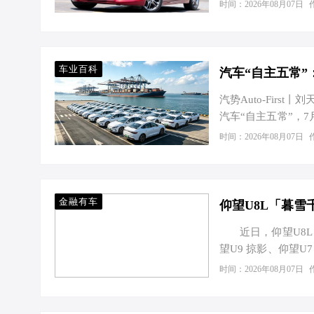
了全新的盈利空间
时间：2026年08月07日
收益，这种商业模式
回报的典型体现。
种“硬件预埋 + 
流。相较于传统配
车业百科
汽车“自主五常”
用户粘性，促进二…
汽势Auto-Fir
汽车“自主五常”，
性问题。一边海外市
时间：2026年08月07日
售淡季，“半年冲量
回归低迷。乘联会预
16.8%，新能源零
能源产品和出口稳住
金融有车
仰望U8L「暮雪
近日，仰望U8L「
望U9 掠影、仰望
藏版打造，「暮雪
时间：2026年08月07日
饰，C柱、门槛还有专
距3250mm。 &nb