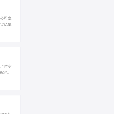
，公司拿
.7亿飙
——过会
了5件绿
面临一场
2024
，“时空
身配色。
面，新车