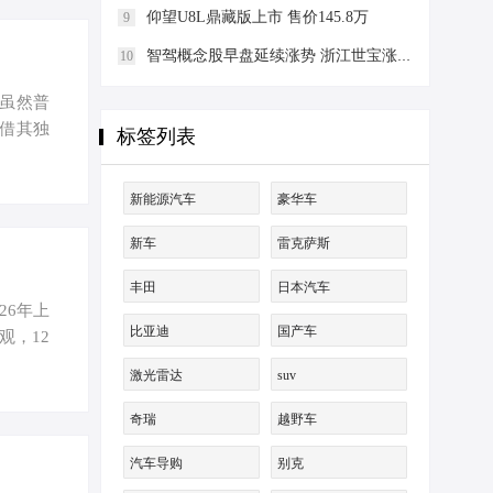
仰望U8L鼎藏版上市 售价145.8万
9
智驾概念股早盘延续涨势 浙江世宝涨逾11%佑驾创新涨逾10%
10
虽然普
借其独
标签列表
速更换
术的核心
新能源汽车
豪华车
油的体
的电池
新车
雷克萨斯
优化配
丰田
日本汽车
26年上
比亚迪
国产车
观，12
9X五座
激光雷达
suv
行业褪去
直接沉
奇瑞
越野车
把静默上
汽车导购
别克