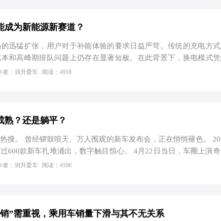
能成为新能源新赛道？
场的迅猛扩张，用户对于补能体验的要求日益严苛。传统的充电方式
成本和高峰期排队问题上仍存在显著短板。在此背景下，换电模式凭
视为解决里程焦虑的有效方案之一。这种模式允许车辆在特定站点快
作者：润升爱车
阅读：4918
短了等待时间，为行业提供了新的增长思路。 效率提升是该项技
通常需要半小时以上，换电过程往往仅需三至五分钟，接近燃油车加
辆及急需出行的用户而言，意味着更高的时间利用率。此外，集中式
长电池使用寿命，避免了对电网造成瞬时过大负荷，实现了能源的
成熟？还是躺平？
运营方…
热搜。 曾经锣鼓喧天、万人围观的新车发布会，正在悄悄褪色。 20
过600款新车扎堆涌出，数字触目惊心。 4月22日当日，车圈上演奇
 如今风向陡转，新车直接上架开售，零预热、无发布会。 前有极氪
作者：润升爱车
阅读：4106
续航版，都选择静默上市，直接挂出价格配置。 有人叫好，说这是
品本位；有人唱衰，认为车企放弃叙事，摆烂躺平，新车无声无息
成熟”了还是“躺平”了？ （1）理性减负or消极躺平？ 很多人简单
、躺平摆烂。 这其实是一种…
营销”需重视，乘用车销量下滑与其不无关系