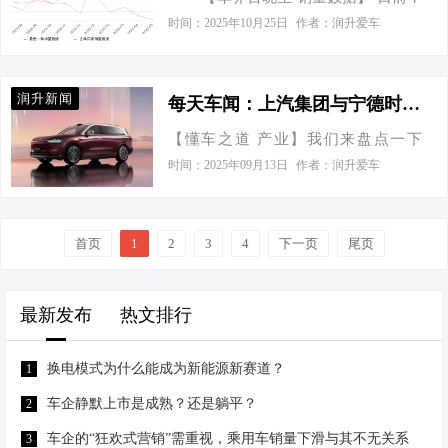
需求，选择到最合适的车辆，把您的
车界百晓生从中国乘用车联席会获得
济性，电费远低于油费，而且充电设
时间：2025年10月25日
作者：润升爱车
爱车带回家。本次嘉年华主推埃安汽
了最新公布的销量数据。2025年6月豪
施日益普及，家庭充电也十分便捷，
车，为了使广大消费者有更好的购车
越L销量为6033辆，在吉利汽车销量中
出行时无需频繁寻找加油站。此外，
体验，其中部分车型将全系集中发
占比6.74%，在SUV销量中排名第55
电动汽车运行安静，没有燃油车的噪
力，优惠多到你手软！中国人保携手
润升新闻
每天车闻：上汽集团与宁德时代成立动力系统公司
位。 豪越L销量走势图 (单位:辆)
音，驾驶体验更佳。然而，电动汽车
石家庄塔坛埃安汽车着力于广大消费
【懂车之道 产业】我们来盘点一下
2025年6月，豪越L销量同比增长
也有其不足之处，例如续航里程问
者的购…
2025年6月25日，汽车圈都发生了一些
200.3%，环比增长11283.02%；最近
时间：2025年09月13日
作者：润升爱车
题，尽管技术不断进步，长途旅行时
什么大事件。 汽车事件一：赛力斯：
12个月中，豪越L销量在2025年6月达
仍可能感到担忧，若中途电量耗尽，
控股子公司赛力斯汽车完成50亿元战
到最高，销量为6033辆。 豪越L最近
将十分不便。此外，电动汽车的保值
略增资 问界M9 最低售价：46.98万起
一年销…
率普遍低于燃油车，未来转售时可能
首页
1
2
3
4
下一页
尾页
图片 参数配置 询底价 懂车分4.11 懂车
不那么划算。 燃油车的优势同样显
实测空间·性能等 车友圈6万 车友热议
著，技术成熟，稳定…
二手车40.50万起 | 116 辆 6月25日，赛
最新发布
热文排行
力斯集团股份有限公司今日发布公
告，，同意控股子公司赛力斯汽车有
换电模式为什么能成为新能源新赛道？
1
限公司（以下简称“赛力斯汽车”）引入
战略投资者，共同对赛力斯汽车以货
车企静默上市是成熟？还是躺平？
2
币方式进行增资，增资金额合计不超
车企的“狂欢式营销”需重视，乘用车销量下滑与其不无关系
3