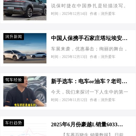
说保时捷在中国挣扎是轻描淡写。
展新模式，不一样的购车体验，更加
场合的车子，这里都能满足您的需
2024年销量下降了28%，仅为56,887
贴心的服务，只等你的参与。 无
时间：2025年12月14日
作者：润升爱车
求，选择到最合适的车辆，把您的爱
辆。今年9月，这一趋势仍在继续，发
论您是汽车的深度爱好者想了解心仪
车带…
货量又下降了26%。展望未来，祖文豪
的车型，还是满足家庭和工作需要想
森有一个名为“重新赢得中国”的计划，
购买一款适合平时出行的车子，或者
润升新闻
中国人保携手石家庄塔坛埃安汽车线上嘉年华
尽管它承认恢复到之前的销售量是不
出行商务场合的车子，这里都能满足
车展来袭，优惠暴击；绚丽的舞台，
现实的。 Macan EV 最低售价：59.80
您的需求，选择到最合适的车辆，把
突破传统的新型技术，亮眼的新车
万起 图片 参数配置 询底价 懂车分暂
时间：2025年12月13日
作者：润升爱车
您的爱车带回家。为了使广大消费者
型。中国人保携手石家庄塔坛埃安汽
无 懂车实测空间·性能等 车友圈3694
有…
车将于2025年12月18日，在石家庄市
车友热议 二手车45.80万起 | 33 辆 在
新华区北二环西路228号举办一场消费
一次采访中，保时捷中国首席执行官
驾车经验
新手选车：电车or油车？老司机温馨建议
者首选的活动。此次活动将开启车展
亚历山大·波利希坦率地承认竞争激
今天，我们来探讨一下人生中的第一
新模式，不一样的购车体验，更加贴
烈，并表示“中国创新的速度令人叹为
辆车，选择电动车还是燃油车的问
心的服务，只等你的参与。 无论您是
时间：2025年11月12日
作者：润升爱车
观止。”他回忆起Taycan在推出时很成
题。我最近观看了一条视频，觉得非
汽车的深度爱好者想了解心仪的车
功，但现在“有大量不同价格段的电动
常有启发性，特此与大家分享。 过
型，还是满足家庭和工作需要想购买
轿车涌现。”…
去，购车市场几乎被燃油车垄断，但
一款适合平时出行的车子，或者出行
车行趋势
2025年6月份豪越L销量6033台, 同比增长200.3%
如今电动汽车逐渐崭露头角，令人眼
商务场合的车子，这里都能满足您的
【车界百晓生 销量数据】 日前，
花缭乱。电动汽车的最大优势在于经