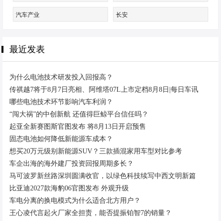
汽车产业
长安
最近发表
为什么电池技术研发投入回报高？
传祺越7将于8月7日亮相、阿维塔07L上市定档8月8日|每日车讯
哪些电池技术环节影响汽车利润？
“闯大祸”的中创新航 还值得巨鲸平台信任吗？
起亚全新赛图斯官图发布 将8月13日开启预售
固态电池如何降低新能源车成本？
想买20万元级别新能源SUV？三款插混家用车型对比参考
车企出海的海外建厂投资回报周期多长？
马可波罗新丝路深圳圆满收官，以绿色科技续写中西文明新篇
比亚迪2027款海豹06官图发布 外观升级
车电分离的换电模式为什么适合北方用户？
王心凌代言起火厂家全担责，能否提振铂智7的销量？