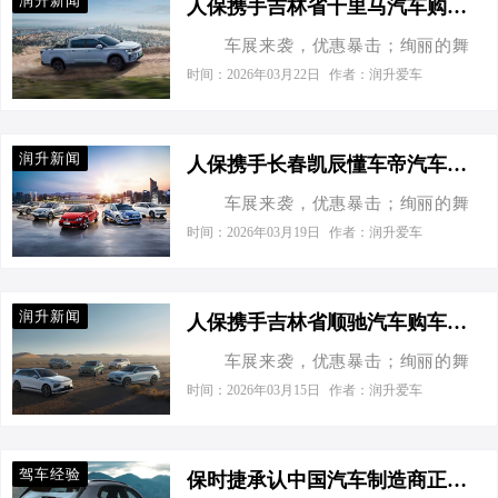
润升新闻
人保携手吉林省千里马汽车购车嘉年华
宝4S店举办一场消费者首选的活动。
出行商务场合的车子，这里都能满足
车展来袭，优惠暴击；绚丽的舞
此次活动将开启车展新模式，不一样
您的需求，选择到最合适的车辆，把
台，突破传统的新型技术，亮眼的新
的购车体验，更加贴心的服务，只等
时间：2026年03月22日
作者：润升爱车
您的爱车带回家。为了使广大消费…
车型。中国人保携手吉林省千里马汽
你的参与。 无论您是汽车的深度
车将于2026年3月27日,在长春市绿园
爱好者想了解心仪的车型，还是满足
区正阳街万达国际车城3948号举办一
家庭和工作需要想购买一款适合平时
润升新闻
人保携手长春凯辰懂车帝汽车购车嘉年华
场消费者首选的活动。此次活动将开
出行的车子，或者出行商务场合的车
车展来袭，优惠暴击；绚丽的舞
启车展新模式，不一样的购车体验，
子，这里都能满足您的需求，选择到
台，突破传统的新型技术，亮眼的新
更加贴心的服务，只等你的参
时间：2026年03月19日
作者：润升爱车
最合适的车辆，把您的爱车带…
车型。中国人保携手懂车帝汽车商城
与。 无论您是汽车的深度爱好者
二手车长春凯辰店将于2026年3月24
想了解心仪的车型，还是满足家庭和
日,在长春市南关区会展大街与湛江路
工作需要想购买一款适合平时出行的
润升新闻
人保携手吉林省顺驰汽车购车嘉年华
交会西行50米举办一场消费者首选的
车子，或者出行商务场合的车子，这
车展来袭，优惠暴击；绚丽的舞
活动。此次活动将开启车展新模式，
里都能满足您的需求，选择到最合适
台，突破传统的新型技术，亮眼的新
不一样的购车体验，更加贴心的服
时间：2026年03月15日
作者：润升爱车
的车辆，把您的爱车带回家。本次嘉
车型。中国人保携手吉林省顺驰汽车
务，只等你的参与。 无论您是汽
年华…
将于2026年3月20日,在长春市朝阳区
车的深度爱好者想了解心仪的车型，
富锋街道瑞鹏路顺驰汽车举办一场消
还是满足家庭和工作需要想购买一款
驾车经验
保时捷承认中国汽车制造商正以“令人惊叹”的速度进行创新
费者首选的活动。此次活动将开启车
适合平时出行的车子，或者出行商务