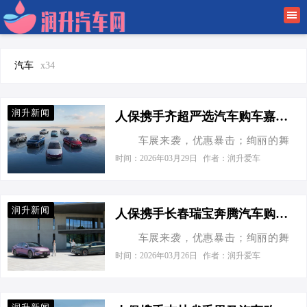
首页
润升新闻
汽车
x34
车行趋势
润升新闻
人保携手齐超严选汽车购车嘉年华
驾车经验
车展来袭，优惠暴击；绚丽的舞
台，突破传统的新型技术，亮眼的新
时间：2026年03月29日
作者：润升爱车
车业百科
车型。中国人保携手齐超严选汽车将
于2026年4月3日,在长春市绿园区普阳
金融有车
街329号齐超严选汽车商城举办一场消
润升新闻
人保携手长春瑞宝奔腾汽车购车嘉年华
费者首选的活动。此次活动将开启车
车展来袭，优惠暴击；绚丽的舞
展新模式，不一样的购车体验，更加
台，突破传统的新型技术，亮眼的新
贴心的服务，只等你的参与。 无
时间：2026年03月26日
作者：润升爱车
车型。中国人保携手长春瑞宝奔腾汽
论您是汽车的深度爱好者想了解心仪
车将于2026年3月31日,在长春市宽城
的车型，还是满足家庭和工作需要想
区北凯旋路3999-9号一汽奔腾悦意瑞
购买一款适合平时出行的车子，或者