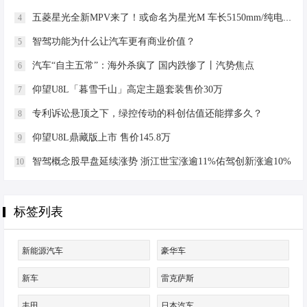
过人民币 50 亿元。 赛力斯集团股份有
五菱星光全新MPV来了！或命名为星光M 车长5150mm/纯电续航170km
4
限公司表示，增资有利于增强赛力斯
汽车资本实力，…
智驾功能为什么让汽车更有商业价值？
5
汽车“自主五常”：海外杀疯了 国内跌惨了丨汽势焦点
6
仰望U8L「暮雪千山」高定主题套装售价30万
7
专利诉讼悬顶之下，绿控传动的科创估值还能撑多久？
8
仰望U8L鼎藏版上市 售价145.8万
9
智驾概念股早盘延续涨势 浙江世宝涨逾11%佑驾创新涨逾10%
10
标签列表
新能源汽车
豪华车
新车
雷克萨斯
丰田
日本汽车