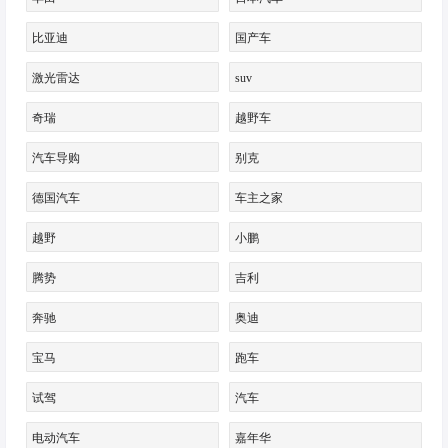
比亚迪
国产车
激光雷达
suv
奇瑞
越野车
汽车导购
别克
德国汽车
车主之家
越野
小鹏
腾势
吉利
奔驰
奥迪
宝马
跑车
试驾
汽车
电动汽车
嘉年华