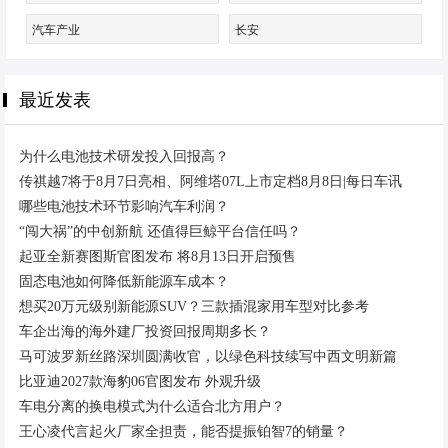
汽车产业
长安
最近发表
为什么电池技术研发投入回报高？
传祺越7将于8月7日亮相、阿维塔07L上市定档8月8日|每日车讯
哪些电池技术环节影响汽车利润？
“闯大祸”的中创新航 还值得巨鲸平台信任吗？
起亚全新赛图斯官图发布 将8月13日开启预售
固态电池如何降低新能源车成本？
想买20万元级别新能源SUV？三款插混家用车型对比参考
车企出海的海外建厂投资回报周期多长？
马可波罗新丝路深圳圆满收官，以绿色科技续写中西文明新篇
比亚迪2027款海豹06官图发布 外观升级
车电分离的换电模式为什么适合北方用户？
王心凌代言起火厂家全担责，能否提振铂智7的销量？