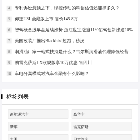
特的北欧符号，另外新的轮毂造型以
专利诉讼悬顶之下，绿控传动的科创估值还能撑多久？
4
及新的松湖绿和森莓红车漆让车辆看
起来更生机盎然。 奥迪Q5L则是另外
仰望U8L鼎藏版上市 售价145.8万
5
一种风格，它也在坚持着自己的风
智驾概念股早盘延续涨势 浙江世宝涨逾11%佑驾创新涨逾10%
6
格，也就是德系运动风，它的…
美国改装厂推出Blackbird超跑，秒没
7
润滑油厂家一站式扶持是什么？韦尔斯润滑油代理降低经营门槛
8
购雷克萨斯LX欧规版享10万优惠 售四川
9
车电分离模式对汽车金融有什么影响？
10
标签列表
新能源汽车
豪华车
新车
雷克萨斯
丰田
日本汽车