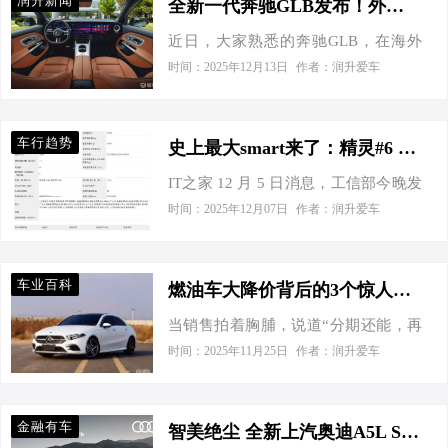
润升新闻
全新一代奔驰GLB发布！外挂造型更大气，搭载悬浮式三联屏
尽管它承认恢复到之前的销售量是不
65万 车友热议 二手车1.38万起 | 3392
近日，大家熟悉的奔驰GLB，在海外
现实的。 Macan EV 最低售价：59.80
辆 基础信息 这辆奥迪A6L 2019款 45
市场正式发布了全新一代车型。作为
万起 图片 参数配置 询底价 懂车分暂
时间：2025年12月13日
作者：润升爱车
TFSI 臻选动感型，新车含税价为47…
改款车型，此次发布的全新奔驰
无 懂车实测空间·性能等 车友圈3694
GLB，无论是外观、内饰、动力等方
车友热议 二手车45.80万起 | 33 辆 在
面都有了大变化。首先映入眼帘的，
一次采访中，保时捷中国首席执行官
车行趋势
史上最大smart来了：精灵#6 EHD中型轿车申报，车长达4.9米
就是该车换装了全新的前脸造型，采
亚历山大·波利希坦率地承认竞争激
IT之家 12 月 5 日消息，工信部今晚发
用了大面积的点阵式星空格栅，巨大
烈，并表示“中国创新的速度令人叹为
布了《道路机动车辆生产企业及产品
的车标位居正中间，并且车标两侧还
时间：2025年12月07日
作者：润升爱车
观止。”他回忆起Taycan在推出时很成
公告》（第 402 批），smart 品牌首款
有两条间断式的灯条，看起来既精致
功，但现在“有大量不同价格段的电动
三厢轿车 —— 精灵#6 EHD 现身申报
又大气。大灯造型也是焕然一新，并
轿车涌现。”…
名单。 IT之家从数据获悉，新车长宽
且内部还嵌入了奔驰标志性的三叉星
车业百科
燃油车大降价背后的3个惊人事实
高分别为 4906/1922/1508mm，轴距
徽日行灯，中间还有贯穿式的日间行
当销售拍着胸脯，说道“分期还能，再
2926mm，可选装尾翼。其搭载极光湾
车灯相连，拥有不错的点亮效果，辨
降2万”之时，老车主们静静地看着手
科技提供的 1.5T 发动机，最大功率
时间：2025年11月25日
作者：润升爱车
识度也是相当高。硕大的侧进气口也
里的购车合同，缓缓地点了一支烟。
120kW，匹配蜂巢能源 / 宁德时代的磷
是相当动感，再加上横幅式的下格栅
一、降价潮全景图：豪华车带头“跳楼”
酸铁锂电池。 据IT之家了解，目前
等设计，整个前脸可谓是相当精致、
合资燃油跟风跳水 1.豪华品牌集体“骨
smart 品牌共有 3 款车型在售：小型
运动，气场也是相当足。 整个车身也
金融有车
智美绝尘 全新上汽奥迪A5L Sportback正式上市
折价” 奔驰A级：指导价25万→12.57万
SUV 精灵#1、紧凑型 SUV 精灵#3、中