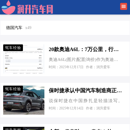
首页
润升新闻
德国汽车
x49
车行趋势
驾车经验
20款奥迪A6L：7万公里，行政座驾，省下大几万！
驾车经验
奥迪A6L(图片|配置|询价)作为奥迪品牌
下的经典之作，自1988年引入中国市
时间：2025年12月17日
作者：润升爱车
车业百科
场以来，便以其卓越的品质和精湛的
工艺赢得了无数消费者的青睐。作为
金融有车
BBA之一，奥迪A6L在国内有着不错的
驾车经验
保时捷承认中国汽车制造商正以“令人惊叹”的速度进行创新
销量，马路上可见度很高，想买一辆
说保时捷在中国挣扎是轻描淡写。
还担心踩坑的话，这辆奥迪A6L 2019
2024年销量下降了28%，仅为56,887
款 45 TFSI 臻选动感型可以考虑一下。
时间：2025年12月14日
作者：润升爱车
辆。今年9月，这一趋势仍在继续，发
奥迪A6L 最低售价：29.95万起 最高降
货量又下降了26%。展望未来，祖文豪
价：16.42万 图片 参数配置 询底价 懂
森有一个名为“重新赢得中国”的计划，
车分4.12 懂车实测空间·性能等 车友圈