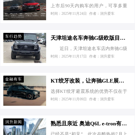
设计的更加方正，采用了许多平直的
上市后90天内购车的用户，可享多重
起（降幅50%），比思域还便宜 宝马7
型 SUV 精灵#5。 参考已经发布的
线条设计语言，一…
上市限时礼遇。选购豪华型、尊享
系：顶配车型直降63万，落地价减少
时间：2025年11月24日
作者：润升爱车
smart 精灵#5 EHD，新车有望搭载
quattro型、智领型、智领quattro型的用
相当于一台保时捷718 捷豹XEL：
1.5…
户，可获4,000元限时现金礼遇；除此
32.98万→仅需16.5万，以雅阁的价格
之外，选购豪华型的用户，可免费升
享受捷豹的品质 2. 合资燃油车被迫“降
车行趋势
天津坦途名车奔驰G级欧版目前售价140万起 欢迎前来试驾
级价值15,000元的前排舒享套装，尊享
价求存” 斯柯达柯米克：9.99万→4.99
近日，天津坦途名车店内奔驰G级
前排座椅3D Mesh通风、气动式按摩、
万（大幅降价以提升销量） 别克威
欧版综合优惠高达75万元，可试乘试
环抱式座椅加热、主驾座椅记忆、方
时间：2025年11月17日
作者：润升爱车
朗：降价47%至6.89万元，合资A级车
驾，感兴趣的朋友可以到店咨询购
向盘加热、迎宾投影外后视镜、外后
进入五菱价格区间 大众速派：17.49
买，具体优惠信息如下： 天津坦途名
视镜自动防眩目、倒车自动下翻等功
万…
车 售全国 电话： 15022701004 奔驰G
能，实现入门即豪华；上汽奥迪还为
金融有车
KT绞牙改装，让奔驰GLE展现独特溜背SUV魅力
级欧版 车型 指导价 本店价 优…
购车用户准备了价值4,000元的驾享无
选择KT绞牙避震系统的优势不仅在于
忧礼，内含2年3次奥迪品牌官方养护
外观的提升，更在于实际驾驶中的性
时间：2025年11月09日
作者：润升爱车
服务，全力护航用车生活。 全新上汽
能优化。KT绞牙避震系统提供了广泛
奥迪A5L Sportback的豪华型、尊享
的调节范围，车主可以根据个人需
quattro型、智领型、智领quattro型上市
求，精确调整避震器的高度与阻尼，
即…
润升新闻
熟悉且亲近 奥迪Q6L e-tron有传承，更有创新
确保车辆在各种驾驶条件下均能表现
已经不是“初见”，此次在酷热的7月上
出色。KT绞牙避震系统采用高性能材