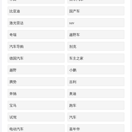
比亚迪
国产车
激光雷达
suv
奇瑞
越野车
汽车导购
别克
德国汽车
车主之家
越野
小鹏
腾势
吉利
奔驰
奥迪
宝马
跑车
试驾
汽车
电动汽车
嘉年华