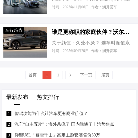
中旬在长春试驾，奥迪Q6L e-tron还是
料，确保了卓越的耐用性和稳定性，
时间：2025年11月06日
作者：润升爱车
给人一种熟悉且亲近之感，也就是奥
有效减少了悬挂系统的磨损，延长了
迪系列SUV产品一贯的“熟悉且亲近”，
使用寿命。通过优化弹簧与阻尼的配
如奥迪Q7或Q8及奥迪Q5L，让人对
合，KT绞牙避震系统能够显著减少车
车行趋势
谁是更称职的家庭伙伴？沃尔沃全新XC60对比奥迪Q5L
Q6L e-tron油然产生安全、可靠、值得
身晃动，增强车辆稳定性，尤其在高
关于颜值：久处不厌？ 选车时颜值永
信赖的印象，甚至是可以“闭眼”购买的
速行驶和弯道驾驶时表现尤为突出，
远是绕不开的，你不会去选一台你看
冲动——这是不是对一款电动车最好
时间：2025年09月20日
作者：润升爱车
使驾驶者能够充分体验精准操控的驾
不上它颜值的车，所以颜值我们虽然
的认同与评价呢？但这正是此次试驾
驶乐趣。…
一直说是仁者见仁，智者见智的，大
之后的真实感受。 作为基于PPE豪华纯
家喜好不同，但是第一眼的印象总是
电平台打造的首款重磅车型，奥迪历
首页
1
2
3
下一页
尾页
非常重要的。 沃尔沃全新XC60我们在
经百年的经典设计在Q6L e-tron这款
它身上看到的是对于设计理念的坚持
SUV上得到了传承和发扬。整车尺寸
和北欧美学的再进化，它依旧经典但
分别为：长4884毫米、宽1965毫米、
最新发布
热文排行
又有了新的变化，中网是全新的样
高1696毫米，轴距达2995毫米，是一
式，多条辐左右相互交叉，同时巧妙
款中型偏大的SUV。…
智驾功能为什么让汽车更有商业价值？
1
融入沃尔沃的徽标，看起来更加时尚
了，维京之斧尾灯进行了黑化处理，
汽车“自主五常”：海外杀疯了 国内跌惨了丨汽势焦点
2
和车头的雷神之锤大灯继续传递着独
仰望U8L「暮雪千山」高定主题套装售价30万
3