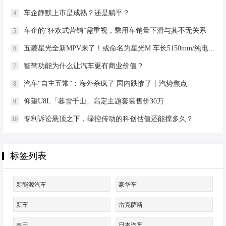
结合，解决传统MPV二排功能性与进
车企静默上市是成熟？还是躺平？
4
出便利性的矛盾，同时一、二排标配
10点按摩（可升级16点），实现同
车企的“狂欢式营销”需重视，乘用车销量下滑与其不无关系
5
级…
五菱星光全新MPV来了！或命名为星光M 车长5150mm/纯电续航170km
6
智驾功能为什么让汽车更有商业价值？
7
汽车“自主五常”：海外杀疯了 国内跌惨了丨汽势焦点
8
仰望U8L「暮雪千山」高定主题套装售价30万
9
专利诉讼悬顶之下，绿控传动的科创估值还能撑多久？
10
标签列表
新能源汽车
豪华车
新车
雷克萨斯
丰田
日本汽车