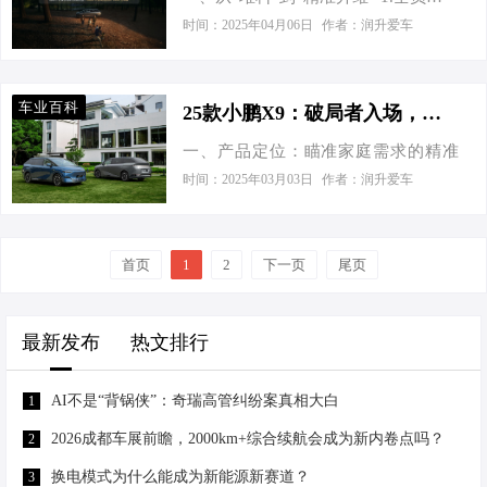
英伟达Orin-X，拥有508 TOPS算力。
的极致舒适性2025款小鹏X9以“全员升
推出了全行业唯一的“智驾安心服务”，
时间：2025年04月06日
作者：润升爱车
在传感器部分，则使用了双目摄像头
舱”为核心，彻底打破传统MPV第三排
智驾退出5秒内还能享受保障。官方表
+3个毫米波雷达的配置。也就是说，
“将就”的痛点。研发团队对座椅进行重
示，小鹏MONA M03新车型上市1小时
MONA M03 Max并没有…
构，将零重力座椅与中央过道融合，
大定12566台，超过去年上市同期，其
车业百科
25款小鹏X9：破局者入场，能否重塑纯电MPV价值标准？
实现自由进出与太空舱式乘坐体验的
中Max版订单占比83% 小鹏MONA
一、产品定位：瞄准家庭需求的精准
结合。一二排标配10点式按摩（可升
M03新车型 上市指导价 车型 售价
进化 25款小鹏X9以39.98万元起售价
级至16点式），第三排支持180°全平
时间：2025年03月03日
作者：润升爱车
51…
切入中高端纯电MPV市场，延续了老
电动调节和坐垫加热，甚至纵向空间
款车型销量冠军的基础上，将核心策
超越波音787头等舱标准，身高185cm
略从"颠覆传统MPV"转向"满足家庭场
乘客也能舒展自如136。此外，7.7㎡的
首页
1
2
下一页
尾页
景的极致舒适需求"。二其升级逻辑直
魔方空间布局，让MPV的“大空间”真
击痛点：通过496项零部件优化、35%
正转化为“全场景实用空间”，覆盖家庭
零部件焕新，将产品力从"六边形战
出行、长途旅行甚至露营需求。 2.动
最新发布
热文排行
士"进化为"家庭出行解决方案"。 二、
态性能与静谧性的双重突破作为同级
核心升级亮点：舒适性与智能化的双
唯一搭载主动式后轮转向的车型，X9
AI不是“背锅侠”：奇瑞高管纠纷案真相大白
1
向突破 1. 空间重构：从"三排妥
将转…
协"到"全员升舱" a.零重力座椅与过道
2026成都车展前瞻，2000km+综合续航会成为新内卷点吗？
2
整合：首创将零重力座椅与中央过道
换电模式为什么能成为新能源新赛道？
3