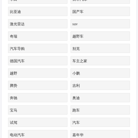
比亚迪
国产车
激光雷达
suv
奇瑞
越野车
汽车导购
别克
德国汽车
车主之家
越野
小鹏
腾势
吉利
奔驰
奥迪
宝马
跑车
试驾
汽车
电动汽车
嘉年华