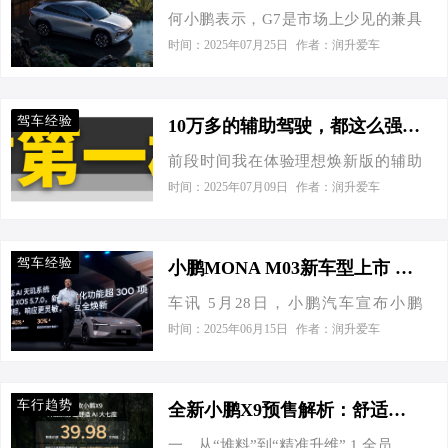
用的是P7+同款造型，点…
何小鹏表示，G7是市场上少见的兼具
（120公里/小时），证明其感知系统和
大，高速变道表现果断，但在复杂路
“硬核科技+空间舒适”的智能SUV，是
制动响应能力达到了较高水平。 更复
时间：2025年07月25日
作者：润升爱车
口仍需人工接管。零跑B01则配备了激
一款面向未来的车型。他特别提到，
杂的是移动目标的测试。由于移动物
光雷达和27个探测器，以及高通芯
自己最喜欢G7的设计流线，创新和力
体的检测难度更大，G7依然能够准确
片，实测在青岛能够停进非常狭窄的
量感，光影流动，极具美感与张力。
识别并及时制动，展现了其智能驾驶
车位，系统还通过了母婴安全认证。
驾车经验
10万多的辅助驾驶，都这么强了？！
小鹏G7采用了家族式设计风格，最早
系统的稳定性。此外，G7在夜间以120
续航…
前段时间我在体验理想焕新版的辅助
出现在P7+上，而放在SUV上也毫不违
公里/小时的车速行驶时，仍能有效探
驾驶时，就曾感叹辅助驾驶技术进步
和。尾部则是P7+贯穿式的“钩状”尾
时间：2025年07月09日
作者：润升爱车
测前方车辆和行人，并在隧道内以80
之快，让我瞠目结舌。但当我又试驾
灯，整体设计年轻化。该车定位于中
公里/小时的车速下成功完成制动，进
了小鹏MONA M03 Max之后，我才真
型SUV，长宽高分别为4892mm x
一步验证了其在不同环境下的适应能
正被整个行业的发展速度震撼到。毕
1925mm x 1655mm，轴距为
力。 硬…
驾车经验
小鹏MONA M03新车型上市 售价11.98万元起
竟理想的售价更贵还使用了激光雷
2890mm，拥有黑色的下包围、较高的
车讯 5月28日，小鹏汽车宣布小鹏
达，成绩好也理所应当，但对于12.98
离地间隙和大尺寸尾翼。不同于Model
MONA M03新车型上市，其中MAX版
万元起步的小鹏MONA M03 Max来
时间：2025年06月15日
作者：润升爱车
Y和自家的G6，小鹏G7的设计更加偏
推出2款车型，售价12.98-13.98万元；
说，它的辅助驾驶表现就有点夸张
向于家用，采用了更为传统的SUV造
PLUS版推出2款车型，售价11.98-
了。 既然是“赛博斗蛐蛐”，我们肯定
型，可有效保证内部空间，尤其是第
12.98万元。官方表示，小鹏MONA
得先从MONA M03 Max的硬件参数开
二排头部空间…
车行趋势
全新小鹏X9预售解析：舒适与智能的再进化，能否改写MPV格局
M03 Max“人机共驾”功能，智能辅助
始聊起。在芯片部分，它搭载了两颗
一、从“堆料”到“精准升维” 1.全员升舱
驾驶功能6月底OTA升级推送。同时，