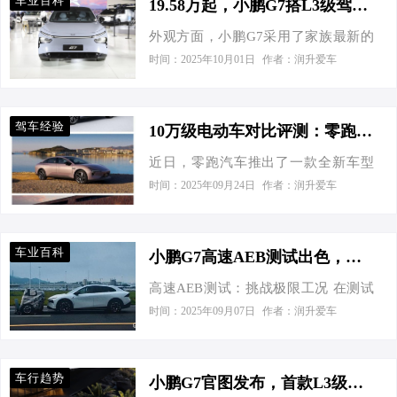
车业百科
19.58万起，小鹏G7搭L3级驾驶辅助+追光全景抬显
以更低的价格为消费者提供了更丰富
L2级辅助驾驶系统操作逻辑和实际表
外观方面，小鹏G7采用了家族最新的
的配置，是真的把“性价比”三个字给玩
现是否相同？为此，车质网每期将选
设计语言，它的前脸是配备了封闭式
明白了! 作为一台中型纯电SUV，小鹏
时间：2025年10月01日
作者：润升爱车
取6款具备L2级辅助驾驶系统的在售热
的进气格栅，大灯组采用的是分体式
G7 的空间真的是一个非常大的亮点，
销车型进行横向评测对比，帮助消费
的设计，上LED日间行车灯组为贯穿式
长宽高分别为4892/1925/1655mm，轴
者更加了解L2级辅助驾驶系统的应用
的造型，远近光灯组两侧是连着细长
距2890mm，后排空间非常充裕，身高
场景，还原真实使用体验。 一、测试
驾车经验
10万级电动车对比评测：零跑B01、小鹏M03、秦L EV
的导流槽。它的下包围采用的是贯穿
180cm的乘客也可轻松翘起二郎腿，让
介绍 辅助驾驶系统测试共分为四…
近日，零跑汽车推出了一款全新车型
式的梯形设计，并且是经过了熏黑处
每位家人都感到舒展的移动空间。另
B01，现已开启预售，价格区间为
理，提升车子的运动感。 小鹏G7的定
时间：2025年09月24日
作者：润升爱车
外，小鹏 G7 还搭载了同级最大819L
10.58万至13.58万元，直接与小鹏M03
位为中型SUV，它的车身尺寸为
超大后备厢容积，最大可扩展空间达
和比亚迪秦L EV形成竞争。这三款车
4892*1925*1655mm，轴距为
到2277L，相当于2.2米…
型均为纯电动轿车，主要面向家庭用
2890mm。从侧面来看，小鹏G7的车
车业百科
小鹏G7高速AEB测试出色，三颗AI芯片，130km/h制动亮眼
户，续航能力、智能配置和乘坐舒适
身造型是比较饱满的，车窗线经过了
高速AEB测试：挑战极限工况 在测试
性等方面表现相近，但仔细对比仍存
熏黑处理，侧裙加入了镀铬饰条进行
中，小鹏G7在车速达到130公里/小时
在一些差异。 首先来看智能驾驶。秦L
时间：2025年09月07日
作者：润升爱车
装饰，车顶略带着溜背的设计，搭配
（超出中国高速公路最高限速10公里/
EV配备了一套名为“天神之眼C”的系
上隐藏式的车门把手和个性十足的轮
小时）时，成功识别静止目标车辆并
统，拥有多个摄像头和传感器，能够
毂造型，显得十分动感。它的尾部造
完成制动，避免了碰撞。这一测试标
实现高速公路行驶和自动泊车。小鹏
型则是具有不错的辨识度的，尾灯采
车行趋势
小鹏G7官图发布，首款L3级算力AI汽车本周首秀
准远高于中国AEB性能的“黄金标准”
M03则采用了双Orin-X芯片，算力强