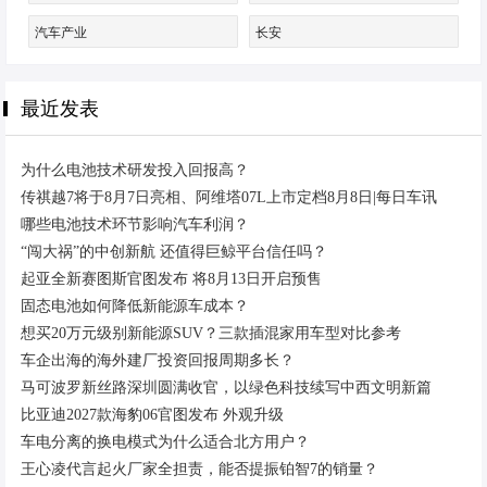
汽车产业
长安
最近发表
为什么电池技术研发投入回报高？
传祺越7将于8月7日亮相、阿维塔07L上市定档8月8日|每日车讯
哪些电池技术环节影响汽车利润？
“闯大祸”的中创新航 还值得巨鲸平台信任吗？
起亚全新赛图斯官图发布 将8月13日开启预售
固态电池如何降低新能源车成本？
想买20万元级别新能源SUV？三款插混家用车型对比参考
车企出海的海外建厂投资回报周期多长？
马可波罗新丝路深圳圆满收官，以绿色科技续写中西文明新篇
比亚迪2027款海豹06官图发布 外观升级
车电分离的换电模式为什么适合北方用户？
王心凌代言起火厂家全担责，能否提振铂智7的销量？