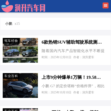
首页
润升新闻
小鹏
x15
车行趋势
驾车经验
6款热销SUV辅助驾驶系统测试横评（4）
驾车经验
随着国内汽车产品智能化水平不断提
升，与辅助驾驶有关的技术得到了快
时间：2025年12月01日
作者：润升爱车
车业百科
速普及和应用，如今市面上大部分在
售车型已经配备了L2级辅助驾驶系
金融有车
统。不仅可以有效缓解驾驶员在拥堵
车业百科
上市9分钟爆单1万辆！19.58万起的小鹏G7，怎么选？
的城市道路或高速公路长途驾驶时的
小鹏 G7 的定价堪称“价格炸弹”，相比
疲劳感，让驾驶变得更加轻松，而且
特斯拉Model Y要便宜6万多，甚至比
还能在驾驶员注意力不集中或操作失
时间：2025年10月10日
作者：润升爱车
小米YU7的售价还要低5万多，其价格
误时，及时发出警告并纠正车辆，保
优势显而易见。不仅如此，小鹏 G7 甚
障驾乘人员的行驶安全。那么，不同
至标配了激光雷达和800V高压平台，
品牌、不同价位的车型，其所配备的