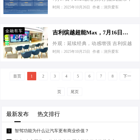
06采用麦弗逊式独立悬架加多连杆式
全系共推出3款车型，官方指导价格区
舒适型 国VI DK15 5.89万 0.30万 5.59
时间：2025年10月26日
作者：润升爱车
独立悬架的组合，整体调校很好的兼
间为12.39万-14.99万元，在叠加哈弗
万 询底价 2019款 1.5L…
顾了舒适和操控，具有“簸路不颠、弯
品牌官方购车权益之后，限时权益价
道不飘、长途不累、加速不窜、减速
格为9.89万-12.49万元。而在新的价格
不抖、驾乘不晕 ”6个绝技。 当然，示
金融有车
吉利缤越超能Max，7月16日震撼上市
吸引力之外，更多的可玩性成为新款
界06的卖点不单…
外观：延续经典，动感增强 吉利缤越
哈弗大狗的看点所在。 新款的哈弗大
超能Max延续了家族式的时尚设计风
狗在设计观感上还是延续了老款车型
时间：2025年10月25日
作者：润升爱车
格，整体造型动感十足。前脸采用独
的方盒子造型，但针对前脸进行了一
特的格栅设计，搭配犀利的大灯组，
定的优化，车标尺寸有所缩减，中网
犹如一双锐利的眼睛，照亮前行的道
换上了点阵风格的装饰并且车灯也进
首页
1
2
3
4
5
6
7
8
下一
路，辨识度极高。车身线条流畅自
行了熏黑化的处理，一系列的微调让
然，微微上扬的腰线赋予车辆一种蓄
哈弗大狗的外观精致感提升了不少。
页
尾页
势待发的力量感，悬浮式车顶则为其
车身尺寸层面，新款哈弗大狗延续了
增添了几分时尚与轻盈。车尾部分，
4620/1890/1780mm的外部尺寸，轴距
贯穿式尾灯设计简洁大方，点亮后犹
保持在2738mm,不过…
最新发布
热文排行
如璀璨的星河，在夜晚中格外醒目，
不仅提升了车辆的辨识度，还彰显出
智驾功能为什么让汽车更有商业价值？
1
独特的个性魅力。 内饰：质感与科技