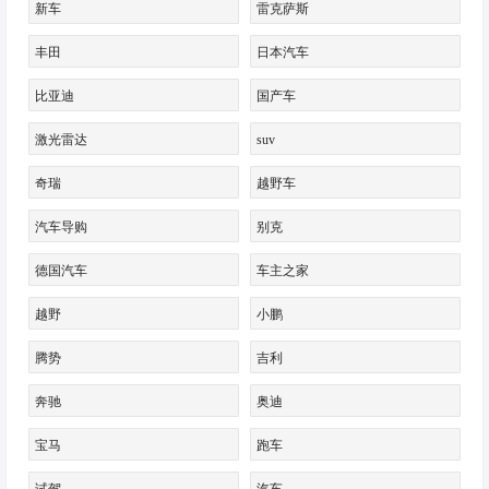
新车
雷克萨斯
丰田
日本汽车
比亚迪
国产车
激光雷达
suv
奇瑞
越野车
汽车导购
别克
德国汽车
车主之家
越野
小鹏
腾势
吉利
奔驰
奥迪
宝马
跑车