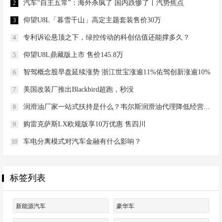
的完美融合 步入车内，首先映入眼帘
汽车“自主五常”：海外杀疯了 国内跌惨了丨汽势焦点
2
的是大幅升级的中控大屏，尺寸更
仰望U8L「暮雪千山」高定主题套装售价30万
3
大、显示更清晰，操作流畅度显著提
升。车机系统集成了语音识别、手机
专利诉讼悬顶之下，绿控传动的科创估值还能撑多久？
4
互联和基础导航等实用功能，只需简
仰望U8L鼎藏版上市 售价145.8万
5
单的语…
智驾概念股早盘延续涨势 浙江世宝涨逾11%佑驾创新涨逾10%
6
美国改装厂推出Blackbird超跑，秒没
7
润滑油厂家一站式扶持是什么？韦尔斯润滑油代理降低经营门槛
8
购雷克萨斯LX欧规版享10万优惠 售四川
9
车电分离模式对汽车金融有什么影响？
10
标签列表
新能源汽车
豪华车