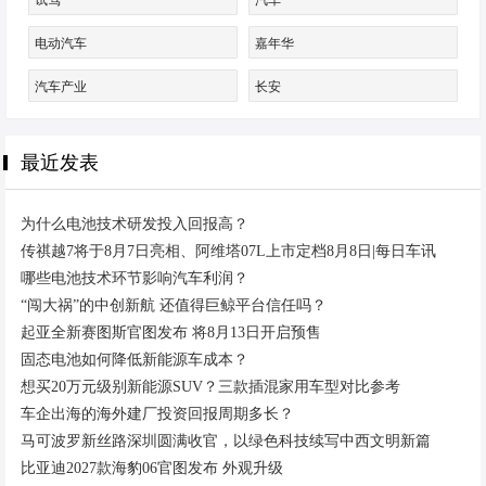
试驾
汽车
电动汽车
嘉年华
汽车产业
长安
最近发表
为什么电池技术研发投入回报高？
传祺越7将于8月7日亮相、阿维塔07L上市定档8月8日|每日车讯
哪些电池技术环节影响汽车利润？
“闯大祸”的中创新航 还值得巨鲸平台信任吗？
起亚全新赛图斯官图发布 将8月13日开启预售
固态电池如何降低新能源车成本？
想买20万元级别新能源SUV？三款插混家用车型对比参考
车企出海的海外建厂投资回报周期多长？
马可波罗新丝路深圳圆满收官，以绿色科技续写中西文明新篇
比亚迪2027款海豹06官图发布 外观升级