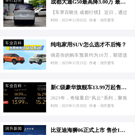
车行趋势
成都大通G50最高降3.00万 最低仅售6.98万
五号馆南门旁举办一场消费者首选的
出行的车子，或者出行商务场合的车
【车界百晓生 成都行情】 近日，通过
活动。此次活动将开启车展新模式，
子，这里都能满足您的需求，选择到
对成都大通G50车主实际成交价追踪，
不一样的购车体验，更加贴心的服
时间：2025年12月02日
作者：润升爱车
最合适的车辆，把您的爱车带…
车界百晓生发现，大通G50目前在售的
务，只等你的参与。无论您是汽车的
3款车型最高优惠达3.00万元，实际成
深度爱好者想了解心仪的车型，还是
交价格为6.98-9.98万元，详见下表：
满足家庭和工作需要想购买一款适合
车业百科
纯电家用SUV怎么选才不后悔？
大通G50 指导价 优惠金额 成交价格 获
平时出行的车子，或者出行商务场合
倘若你的购车预算约为10万，期望选
取底价 2024款 1.5T 手动畅游A 8.68万
的车子，这里都能满足您的需求，选
购一款纯电SUV，既能满足日常通勤
1.70万 6.98万 询底价 2025款 MAX
时间：2025年11月21日
作者：润升爱车
择到最合适的车辆，把您的爱车带回
需求，又可兼顾假期出游使用，那么
1.5T 自动豪华版…
家。本次嘉年华主推东风日产，为了
当下极有可能被推荐的两款绕不开的
使广大消费者有更好的购车体验，其
车型便是：东风纳米06与比亚迪元
中部分车型将全系集中发力，优惠多
车业百科
新C级豪华旗舰车13.99万起售，中原上市，风云A9L超值置换
UP。 一边是依托央企的强大后盾崭露
到你手软！ &n…
2023年，奇瑞重启“风云”系列，聚焦
头角的新锐力量，另一边则是比亚迪
混动新能源领域。在短短20个月内，
阵营中备受瞩目的销售明星。二者于
时间：2025年11月20日
作者：润升爱车
陆续推出了风云A8、风云A8L、风云
价位与配置层面各展所长、互不相
T8、风云T9和风云T10等多款明星产
让，然而若论及作为“家庭用车首选”，
品，为千家万户带来了愉悦的出行体
究竟哪一方更能胜任？且慢，接下来
润升新闻
比亚迪海狮06正式上市 售价13.98万-16.38万
验。 面对合资品牌在中高端市场的垄
我们将围绕空间表现、续航能力、乘