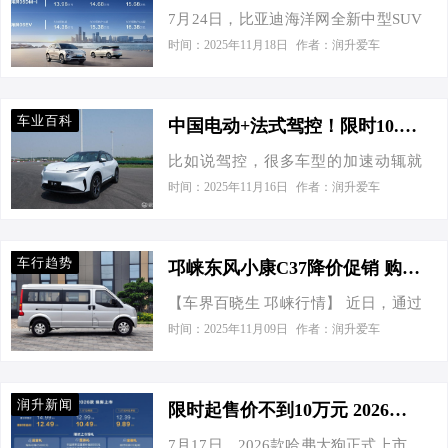
7月24日，比亚迪海洋网全新中型SUV
断，奇瑞汽车凭借“风云A9L”这一战略
坐舒适性、智能驾驶辅助系统以及安
海狮06正式上市，海狮06DM-i官方指
支点，实现了从技术积累到品牌提升
时间：2025年11月18日
作者：润升爱车
全保障这五大核心要素，展开深入剖
导价为13.98万元-15.68万元、海狮
的全面进化。自7月8日全球上市以
析与比较。 外形不大，空间谁更能
06EV官方指导价为14.38万元-16.38万
来，风云A9L的市场热度持续攀升，24
“装”？ 别看它们都叫“小型SUV”，真
元。高能超享SUV海狮06，凭借颜
小时内大定订单达50,287台，充分展现
要装人装行李、带娃带老人，有的车
车业百科
中国电动+法式驾控！限时10.88万的示界06香吗？
值、安全、舒适、驾控、智能的全维
了其作为“全球真C级旗舰”的市场影响
还真就吃不消。咱们先上数据…
比如说驾控，很多车型的加速动辄就
进阶，为用户带来高品质出行新体
力。 日前，“鉴真章”风云A9L上市品
是三四秒，但是底盘、驾控没有升级
验，再一次刷新国内汽车消费市场的
时间：2025年11月16日
作者：润升爱车
鉴会郑州站在窗外西餐厅隆重举行。
到与之相配备的水准，已经出现了很
期待值。 海狮06采用海洋美学设计，
此次新车共推出四个版本，超级置换
多起新能源车型失控的例子了。而说
精准车身比例勾勒出饱满流畅的车身
抢购价为13.99万元至19.79万元，并附
起底盘、驾控，今天咱们和大家伙儿
轮廓和线条，提供暖阳白、云海灰、
带九大限时购车权益…
车行趋势
邛崃东风小康C37降价促销 购车最高优惠0.30万
聊的这款车可以说是15万以内非常好
苍烟色、雪域白、海域青5款外观配
【车界百晓生 邛崃行情】 近日，通过
开的一款车，它就是示界06。这款车
色。内饰延续海洋美学基调，“双悬浮
对邛崃东风小康C37车主实际成交价追
整合了东风汽车集团与Stellantis集团的
时间：2025年11月09日
作者：润升爱车
式”布局配合仪表台、门把手、怀挡式
踪，车界百晓生发现，东风小康C37目
优势资源，工程师以标致雪铁龙大师
电子换挡等设计，打造出简约开阔的
前在售的2款车型最高优惠达0.30万
级冠军底盘调校与匠心工艺标准，让
海韵座舱，并提供海韵灰、曜夜黑2…
元，实际成交价格为5.49-5.59万元，
示界06成为市场上将法式驾控乐趣，
润升新闻
限时起售价不到10万元 2026款哈弗大狗正式上市
详见下表： 东风小康C37 指导价 优惠
注入中国智能纯电基因的产品。 示界
7月17日，2026款哈弗大狗正式上市，
金额 成交价格 获取底价 2019款 1.5L