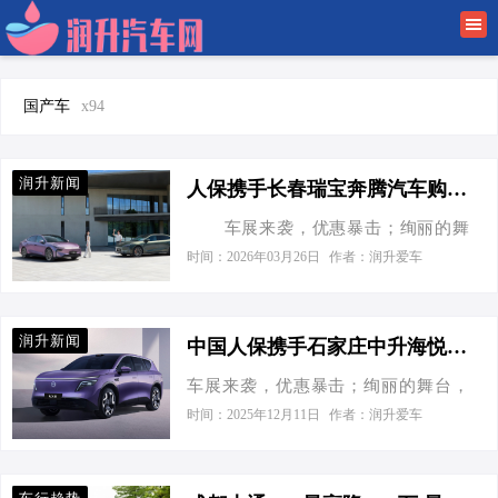
首页
润升新闻
国产车
x94
车行趋势
润升新闻
人保携手长春瑞宝奔腾汽车购车嘉年华
驾车经验
车展来袭，优惠暴击；绚丽的舞
台，突破传统的新型技术，亮眼的新
时间：2026年03月26日
作者：润升爱车
车业百科
车型。中国人保携手长春瑞宝奔腾汽
车将于2026年3月31日,在长春市宽城
金融有车
区北凯旋路3999-9号一汽奔腾悦意瑞
润升新闻
中国人保携手石家庄中升海悦汽车销售服务有限公司线上嘉年华
宝4S店举办一场消费者首选的活动。
车展来袭，优惠暴击；绚丽的舞台，
此次活动将开启车展新模式，不一样
突破传统的新型技术，亮眼的新车
的购车体验，更加贴心的服务，只等
时间：2025年12月11日
作者：润升爱车
型。中国人保携手石家庄中升海悦汽
你的参与。 无论您是汽车的深度
车销售服务有限公司将于2025年12月
爱好者想了解心仪的车型，还是满足
16日,在石家庄长安区乐城国际贸易城
家庭和工作需要想购买一款适合平时