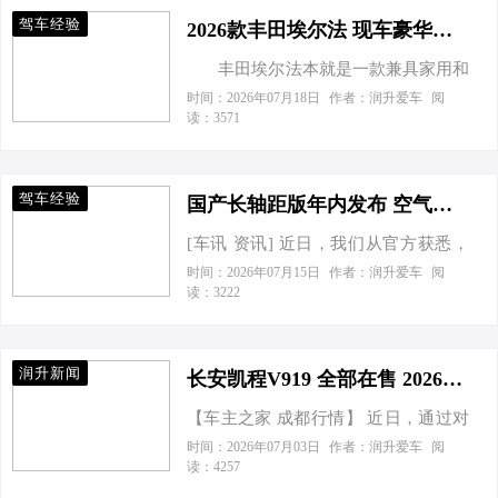
首次披露L2++智驾业务出海进展：以
驾车经验
文远知行自研一段式端到端智能辅助
2026款丰田埃尔法 现车豪华配置介绍
驾驶核心算法为基础，融合博世车规
丰田埃尔法本就是一款兼具家用和
级域控平台及全球化验证测试能力打
商用的舒适MPV，但是这还是满足不
时间：2026年07月18日
作者：润升爱车
阅
造的一段式端到端智能辅助驾驶方
读：3571
了很多客户对它的奢华改变，蒙娜丽
案，已在德国、法国、日本等国家开
莎黑天鹅版本诞生了。 丰田埃尔
展道路测试与适配验证，持续积累全
法的长宽高分别为
球化场景经验，系统化构建面向全球
驾车经验
4915/1850/1950mm，车身高度超过1.9
国产长轴距版年内发布 空气悬架+后轮转向 全新纯电奔驰C级下线
市场的产品研发能力与工程验证体
米，轴距达到3000mm，在这一级别车
系。 东吴证券此前指出，文远知行已
[车讯 资讯] 近日，我们从官方获悉，
型中开创了新的纪录，它通过饱满有
在广州、北京、阿布扎比、迪拜四城
全新纯电奔驰C级在匈牙利工厂实现量
时间：2026年07月15日
作者：润升爱车
阅
力，恢宏大气的车身设计以及低重心
读：3222
实现纯无人商业化运营，阿布扎比覆
产下线。这也是该工厂正式投产的首
宽车体的布局来实现“恢宏大气，尊贵
盖70%核心城区，加速单车盈亏平衡。
款纯电核心车型，未来全新奔驰小g
而不失动感”的设计目标。 …
公司与Uber战略…
——g-Class也将在此工厂生产。全新
润升新闻
纯电奔驰C级基于MB.EA专属电动架构
长安凯程V919 全部在售 2026款 2025款成都长安凯程V919最高优惠0.70万 仅8.29万可入手
打造，采用800V平台，配备空气悬
【车主之家 成都行情】 近日，通过对
架、后轮转向、eATS 2.0电驱系统以及
成都长安凯程V919车主实际成交价追
时间：2026年07月03日
作者：润升爱车
阅
双速变速箱，国产长轴距版本将于
读：4257
踪，车主之家发现，长安凯程V919目
2026年内发布。 外观方面，新车采用