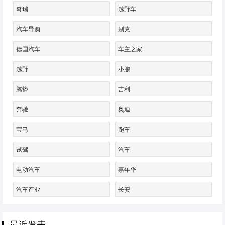
奇瑞
越野车
汽车导购
别克
德国汽车
车主之家
越野
小鹏
腾势
吉利
奔驰
奥迪
宝马
跑车
试驾
汽车
电动汽车
嘉年华
汽车产业
长安