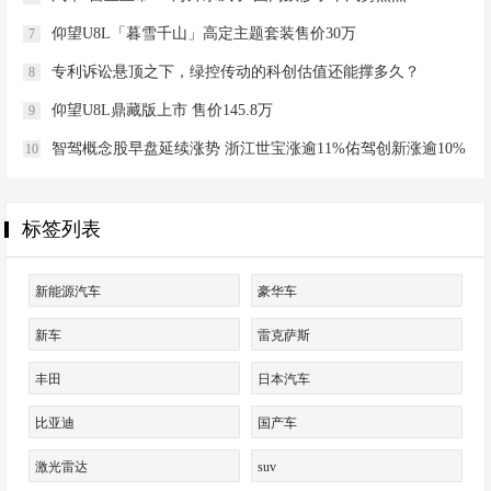
仰望U8L「暮雪千山」高定主题套装售价30万
7
专利诉讼悬顶之下，绿控传动的科创估值还能撑多久？
8
仰望U8L鼎藏版上市 售价145.8万
9
智驾概念股早盘延续涨势 浙江世宝涨逾11%佑驾创新涨逾10%
10
标签列表
新能源汽车
豪华车
新车
雷克萨斯
丰田
日本汽车
比亚迪
国产车
激光雷达
suv