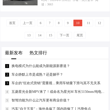
时间：2026年07月02日
作者：润升爱车
阅
然界生物（如蠕虫或肌肉）特性的研
读：3663
销售34.9万辆，1-5月累计销售165.1万
究领域，能够克服传统机器人的局限
辆。其中，5月上汽乘用车销量同比增
性。其中一种实现方式是将碳电极层
长37.7%，智己汽车销量同比增长
与聚合物材料交替堆叠。当对碳表面
首页
上一页
6
77.5%，上汽大通销量同比增长
7
8
9
10
11
12
施加低电压时，聚合物会发生膨胀，
43.7%；新能源车全线大涨，5月销售
类似于肌肉收缩时的形变。 这款机器
18.2万辆，同比增长46.5%；海外市场
13
14
15
下一页
尾页
人长度约3厘米并模仿尺蠖的运动方
5月销售13万辆，同比增长32.5%。 今
式；图片来源：Hari Prakash
年5月，上汽自主品牌销量达26.3万
Thanabalan 厚度仅如一根头发丝 哥德
最新发布
热文排行
辆，同比增长14.7%，今年以来成功实
堡…
现“同比五连涨”；1-5月，上汽自主品
牌累计销量达117.3万辆，同比增长
换电模式为什么能成为新能源新赛道？
1
8.6%，占集团销量比重首次突破七
车企静默上市是成熟？还是躺平？
2
成，达到71.1%，较去年同期提升7个
百分点。…
车企的“狂欢式营销”需重视，乘用车销量下滑与其不无关系
3
五菱星光全新MPV来了！或命名为星光M 车长5150mm/纯电续航170km
4
智驾功能为什么让汽车更有商业价值？
5
汽车“自主五常”：海外杀疯了 国内跌惨了丨汽势焦点
6