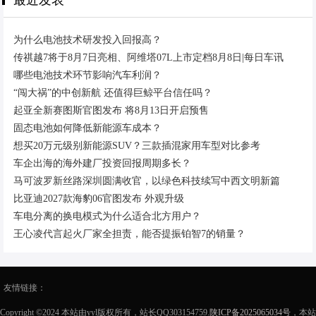
最近发表
为什么电池技术研发投入回报高？
传祺越7将于8月7日亮相、阿维塔07L上市定档8月8日|每日车讯
哪些电池技术环节影响汽车利润？
“闯大祸”的中创新航 还值得巨鲸平台信任吗？
起亚全新赛图斯官图发布 将8月13日开启预售
固态电池如何降低新能源车成本？
想买20万元级别新能源SUV？三款插混家用车型对比参考
车企出海的海外建厂投资回报周期多长？
马可波罗新丝路深圳圆满收官，以绿色科技续写中西文明新篇
比亚迪2027款海豹06官图发布 外观升级
车电分离的换电模式为什么适合北方用户？
王心凌代言起火厂家全担责，能否提振铂智7的销量？
友情链接：
Copyright ©2024 本站由yyl版权所有，站长QQ303154759.
陕ICP备2025065034号
，本站