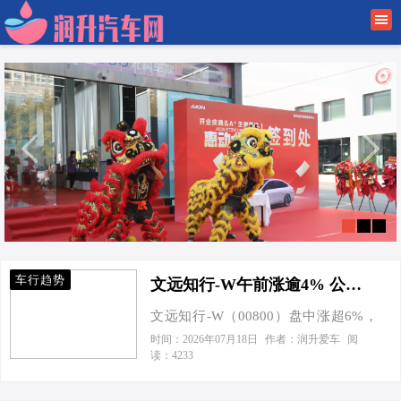
首页
润升新闻
车行趋势
驾车经验
车业百科
金融有车
车行趋势
文远知行-W午前涨逾4% 公司一段式端到端方案已在多国适配验证
文远知行-W（00800）盘中涨超6%，
截至发稿，股价上涨3.78%，现报
时间：2026年07月18日
作者：润升爱车
阅
读：4233
14.84港元，成交额917.35万港元。 7
月13日，据文远知行官微消息，公司