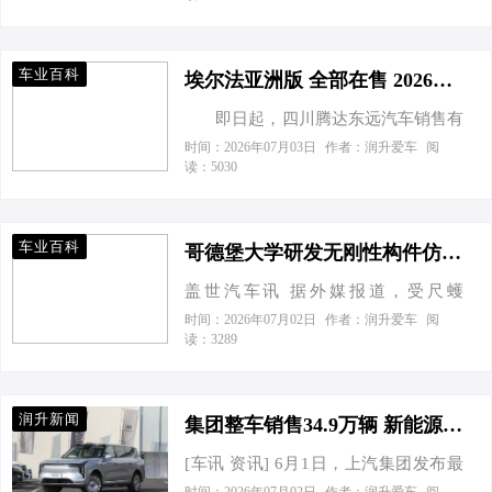
关键技术保证了奢侈品的稀有性和专
材料和最好技术的产物。我们来详细
属性，库里南也成为继全新幻影(配置|
看看新GLS级580。在车身侧面新车则
询价)之后第二款基于此架构打造的劳
车业百科
基本延续了老款标志性的车侧线条，
埃尔法亚洲版 全部在售 2026款 2025款 2024款 2023款 2022款成都丰田埃尔法亚洲版团购钜惠3万 欢迎到店试驾
斯…
修长大气的同时在细节方面又进一步
即日起，四川腾达东远汽车销售有
精雕细琢，显得更有档次。 2024
限公司埃尔法亚洲版推出限量特惠，
时间：2026年07月03日
作者：润升爱车
阅
款奔驰GLS580受欢迎的原因在于其性
读：5030
全包售价最低89.00万起，致电咨询还
价比之高！配置也是同款车中的翘
能享受其他优惠政策及增值服务，喜
楚。比如其他大型豪华SUV热门车型
欢这款车的朋友们可进一步了解，具
路虎揽胜和雷克萨斯LX570相似配置都
车业百科
体价格详见下表： 埃尔法亚洲版 本店
哥德堡大学研发无刚性构件仿尺蠖软体机器人 可实现管道检测与火星远距离勘探
比奔驰…
最新价格变化报价及优惠(售四川) 车型
盖世汽车讯 据外媒报道，受尺蠖
指导价 优惠金额 本店全包价 报价明细
（inchworm）启发，哥德堡大学研究
时间：2026年07月02日
作者：润升爱车
阅
埃尔法亚洲版 2026款 2.5L 油电混动
读：3289
团队发明了一款无需任何刚性部件即
89.00…
可移动的机器人。该机器人可以模仿
肌肉的伸展运动，可用于检查下水道
润升新闻
管道或作为火星探测器。该研究成果
集团整车销售34.9万辆 新能源同比增长46.5% 上汽集团5月销量数据
已发表在arXiv预印本服务器上。 软体
[车讯 资讯] 6月1日，上汽集团发布最
机器人学是一个利用软性材料模拟自
新销量数据，5月份上汽集团实现整车