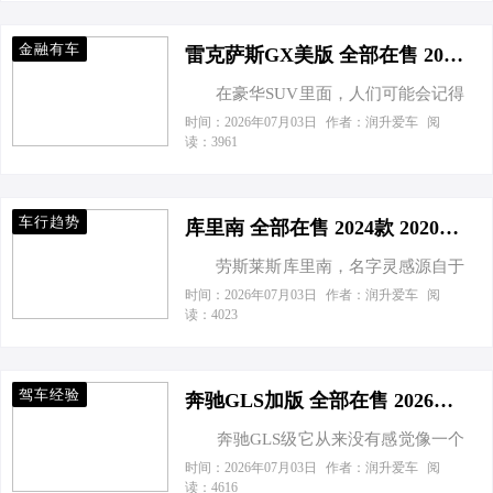
前在售的34款车型最高优惠达0.70万
了奔驰最新的外观设计语言，大尺寸
元，实际成交价格为8.29-25.68万元，
的前格栅搭配可发光功能，1050个背
金融有车
详见下表： 长安凯程V919 指导价 优
雷克萨斯GX美版 全部在售 2026款 2025款 2024款 2023款 2022款 2021款2024款雷克萨斯GX460美规现车售全国 可分期
光点在解锁、锁车或充电时，可呈现
惠金额 成交价格 获取底价 2025款 速
生动的动画效果。此外，新车还配备
在豪华SUV里面，人们可能会记得
运舱 宁德时代53kwh 短轴高顶标准型
了101升的前备厢。车身侧面整体采用
奢华舒适的路虎揽胜(配置|询价)，也可
时间：2026年07月03日
作者：润升爱车
阅
2座 11.99万 到店面议 11.99万 询底价
读：3961
趋于溜背式的轿跑…
能会记得全能实用的丰田普拉多，但
2025款 速运舱 宁德时代53k…
人们不一定记得今天的主角雷克萨斯
GX460。雷克萨斯GX是一款定位于LX
车行趋势
系列和RX(配置|询价)系列之间的豪华
库里南 全部在售 2024款 2020款 2018款成都劳斯莱斯库里南让利71万 欢迎到店试驾
型SUV，整体采用了普拉多实用的非
劳斯莱斯库里南，名字灵感源自于
承载式车身和四驱系统，虽然它在外
人类迄今为止开采的体积最大的钻石
时间：2026年07月03日
作者：润升爱车
阅
观和内饰上要比普拉多豪华一些，但
读：4023
——库里南钻石（Cullinan）。劳斯莱
从血统上来说，绝对是普拉多的亲兄
斯库里南Cullinan前脸采用大尺寸进气
弟。时隔多年，雷克萨斯GX 460，终
格栅、矩形前大灯搭配上方正的车头
于迎来了全新改款。新车保持了现款
驾车经验
线条等都透露出尊贵的本质。 劳
奔驰GLS加版 全部在售 2026款 2025款 2024款 2023款 2022款 2021款平行进口奔驰GLS加拿大版提供试乘试驾 购车直降20万
硬朗设计风格的同时，并针对安全以
斯莱斯库里南四座版报价解析劳斯莱
及越野性能进行了升级。今天咱们就
奔驰GLS级它从来没有感觉像一个
斯库里南的诞生得益于劳斯莱斯自主
来聊聊这款来自豪华品牌雷克萨斯的
传奇的S级。S级代表梅赛德斯奔驰的
时间：2026年07月03日
作者：润升爱车
阅
研发的全铝架构——“奢华架构”。这一
读：4616
新款GX…
旗舰车，它是一款完美的、拥有最好