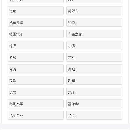
奇瑞
越野车
汽车导购
别克
德国汽车
车主之家
越野
小鹏
腾势
吉利
奔驰
奥迪
宝马
跑车
试驾
汽车
电动汽车
嘉年华
汽车产业
长安