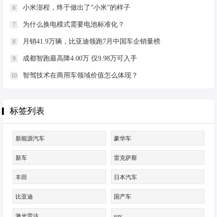
小米澎程，终于做出了“小米”的样子
6
为什么换电模式需要电池标准化？
7
月销41.9万辆，比亚迪领跑7月中国车企销量榜
8
成都智跑最高降4.00万 仅9.98万可入手
9
智驾技术在商用车领域价值怎么体现？
10
标签列表
新能源汽车
豪华车
新车
雷克萨斯
丰田
日本汽车
比亚迪
国产车
激光雷达
suv