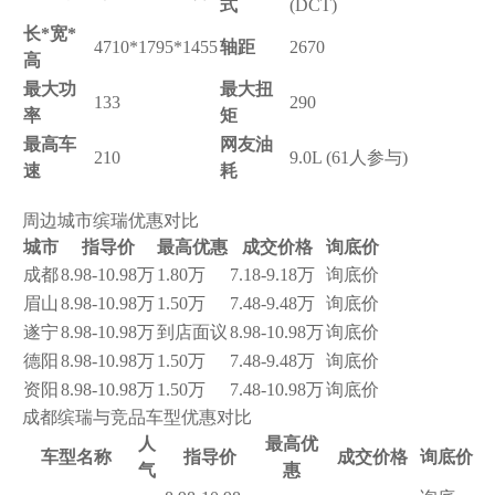
式
(DCT)
长*宽*
4710*1795*1455
轴距
2670
高
最大功
最大扭
133
290
率
矩
最高车
网友油
210
9.0L (61人参与)
速
耗
周边城市缤瑞优惠对比
城市
指导价
最高优惠
成交价格
询底价
成都
8.98-10.98万
1.80万
7.18-9.18万
询底价
眉山
8.98-10.98万
1.50万
7.48-9.48万
询底价
遂宁
8.98-10.98万
到店面议
8.98-10.98万
询底价
德阳
8.98-10.98万
1.50万
7.48-9.48万
询底价
资阳
8.98-10.98万
1.50万
7.48-10.98万
询底价
成都缤瑞与竞品车型优惠对比
人
最高优
车型名称
指导价
成交价格
询底价
气
惠