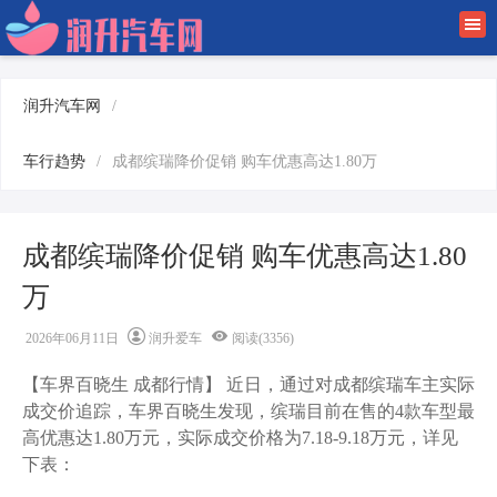
首页
润升新闻
润升汽车网
/
车行趋势
车行趋势
/
成都缤瑞降价促销 购车优惠高达1.80万
驾车经验
成都缤瑞降价促销 购车优惠高达1.80
车业百科
万
金融有车
2026年06月11日
润升爱车
阅读(3356)
【车界百晓生 成都行情】 近日，通过对成都缤瑞车主实际
成交价追踪，车界百晓生发现，缤瑞目前在售的4款车型最
高优惠达1.80万元，实际成交价格为7.18-9.18万元，详见
下表：