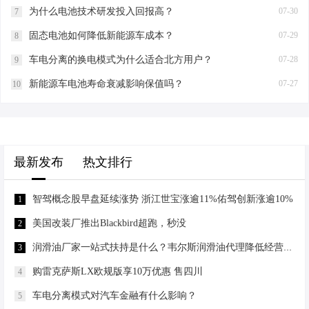
为什么电池技术研发投入回报高？
07-30
7
固态电池如何降低新能源车成本？
07-29
8
车电分离的换电模式为什么适合北方用户？
07-28
9
新能源车电池寿命衰减影响保值吗？
07-27
10
最新发布
热文排行
智驾概念股早盘延续涨势 浙江世宝涨逾11%佑驾创新涨逾10%
1
美国改装厂推出Blackbird超跑，秒没
2
润滑油厂家一站式扶持是什么？韦尔斯润滑油代理降低经营门槛
3
购雷克萨斯LX欧规版享10万优惠 售四川
4
车电分离模式对汽车金融有什么影响？
5