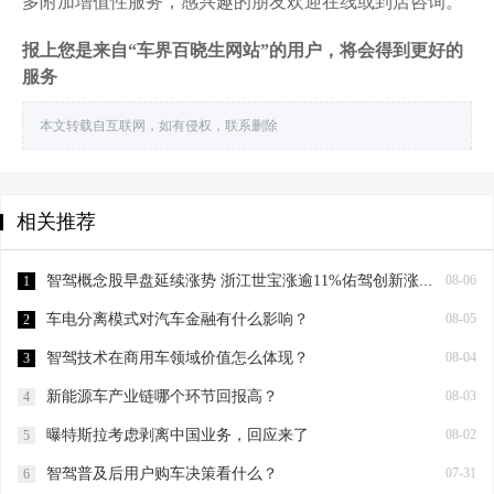
多附加增值性服务，感兴趣的朋友欢迎在线或到店咨询。
报上您是来自“车界百晓生网站”的用户，将会得到更好的
服务
本文转载自互联网，如有侵权，联系删除
相关推荐
智驾概念股早盘延续涨势 浙江世宝涨逾11%佑驾创新涨逾10%
08-06
1
车电分离模式对汽车金融有什么影响？
08-05
2
智驾技术在商用车领域价值怎么体现？
08-04
3
新能源车产业链哪个环节回报高？
08-03
4
曝特斯拉考虑剥离中国业务，回应来了
08-02
5
智驾普及后用户购车决策看什么？
07-31
6