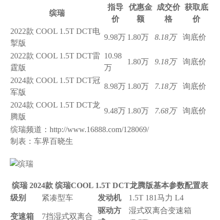
指导
优惠金
成交价
获取底
缤瑞
价
额
格
价
2022款 COOL 1.5T DCT电
9.98万
1.80万
8.18万
询底价
掣版
2022款 COOL 1.5T DCT雷
10.98
1.80万
9.18万
询底价
霆版
万
2024款 COOL 1.5T DCT冠
8.98万
1.80万
7.18万
询底价
军版
2024款 COOL 1.5T DCT龙
9.48万
1.80万
7.68万
询底价
腾版
缤瑞频道：http://www.16888.com/128069/
制表：车界百晓生
缤瑞 2024款 缤瑞COOL 1.5T DCT龙腾版基本参数配置表
级别
紧凑型车
发动机
1.5T 181马力 L4
驱动方
湿式双离合变速箱
变速箱
7挡湿式双离合