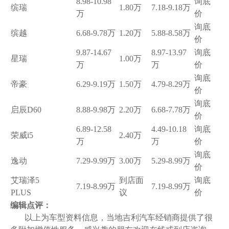
8.98-10.98
询底
缤瑞
1.80万
7.18-9.18万
万
价
询底
缤越
6.68-9.78万
1.20万
5.88-8.58万
价
9.87-14.67
8.97-13.97
询底
星瑞
1.00万
万
万
价
询底
帝豪
6.29-9.19万
1.50万
4.79-8.29万
价
询底
启辰D60
8.88-9.98万
2.20万
6.68-7.78万
价
6.89-12.58
4.49-10.18
询底
荣威i5
2.40万
万
万
价
询底
逸动
7.29-9.99万
3.00万
5.29-8.99万
价
艾瑞泽5
到店面
询底
7.19-8.99万
7.19-8.99万
PLUS
议
价
编辑点评：
以上为车型资料信息，当地吉利汽车经销商提供了很