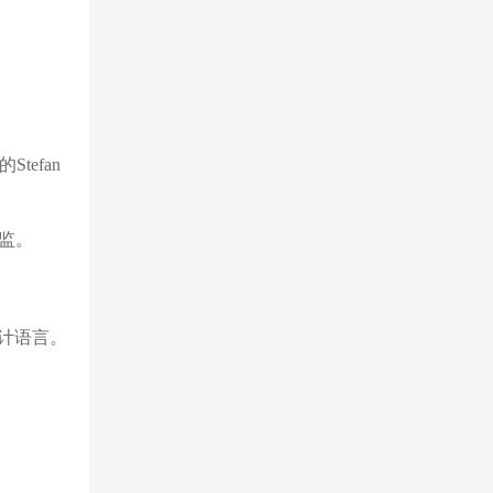
tefan
总监。
计语言。