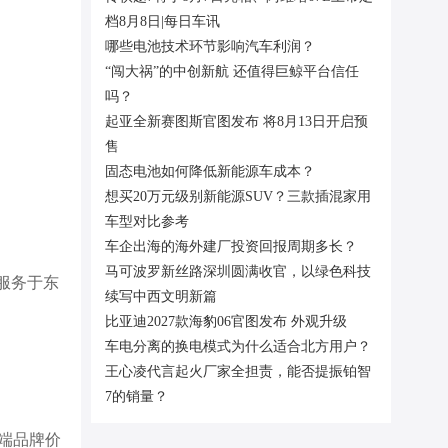
档8月8日|每日车讯
哪些电池技术环节影响汽车利润？
“闯大祸”的中创新航 还值得巨鲸平台信任
吗？
起亚全新赛图斯官图发布 将8月13日开启预
售
固态电池如何降低新能源车成本？
想买20万元级别新能源SUV？三款插混家用
车型对比参考
车企出海的海外建厂投资回报周期多长？
马可波罗新丝路深圳圆满收官，以绿色科技
服务于东
续写中西文明新篇
比亚迪2027款海豹06官图发布 外观升级
车电分离的换电模式为什么适合北方用户？
王心凌代言起火厂家全担责，能否提振铂智
。
7的销量？
端品牌价