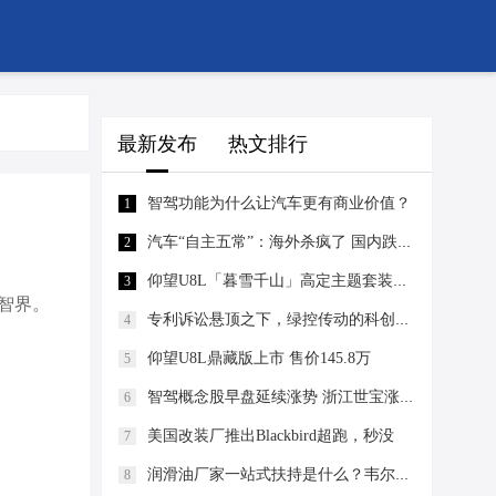
最新发布
热文排行
智驾功能为什么让汽车更有商业价值？
1
汽车“自主五常”：海外杀疯了 国内跌惨了丨汽势焦点
2
仰望U8L「暮雪千山」高定主题套装售价30万
3
智界。
专利诉讼悬顶之下，绿控传动的科创估值还能撑多久？
4
仰望U8L鼎藏版上市 售价145.8万
5
智驾概念股早盘延续涨势 浙江世宝涨逾11%佑驾创新涨逾10%
6
美国改装厂推出Blackbird超跑，秒没
7
润滑油厂家一站式扶持是什么？韦尔斯润滑油代理降低经营门槛
8