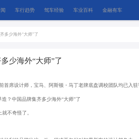
新闻
车行趋势
驾车经验
车业百科
金融有车
齐多少海外“大师”了
多少海外“大师”了
前首席设计师，宝马、阿斯顿・马丁老牌底盘调校团队均已入驻
系上就不奇怪了。