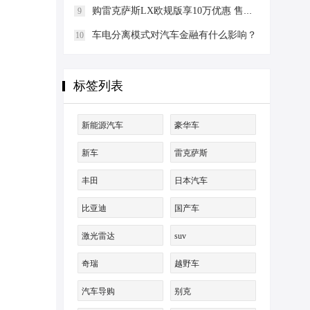
购雷克萨斯LX欧规版享10万优惠 售四川
9
车电分离模式对汽车金融有什么影响？
10
标签列表
新能源汽车
豪华车
新车
雷克萨斯
丰田
日本汽车
比亚迪
国产车
激光雷达
suv
奇瑞
越野车
汽车导购
别克