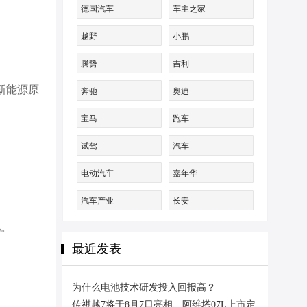
德国汽车
车主之家
越野
小鹏
腾势
吉利
新能源原
奔驰
奥迪
宝马
跑车
试驾
汽车
电动汽车
嘉年华
汽车产业
长安
儿。
最近发表
为什么电池技术研发投入回报高？
传祺越7将于8月7日亮相、阿维塔07L上市定