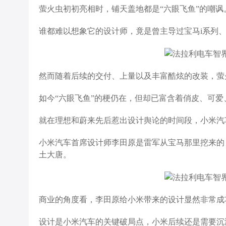
萤火虫初初亮相时，铺天盖地都是“六眼飞鱼”的嘲讽
谁都难以想象它的设计师，竟是曾主导过宝马i系列、奠定了
然而随着后续的交付、上量以及丰富酷炫的改装，萤
如今“六眼飞鱼”的梗仍在，但却已富含着俏皮、可爱
就在理想和蔚来先后惹出设计舆论的时间段，小米汽
小米汽车首席设计师李田原是雷军从宝马那里挖来的
土大唐。
商业的角度看，李田原给小米带来的设计显然非常成功
设计是小米汽车的关键破局点，小米后续还是需要沉