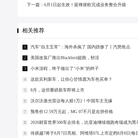
下一篇：6月1日起生效！延锋彼欧完成业务整合升级
相关推荐
汽车“自主五常”：海外杀疯了 国内跌惨了丨汽势焦点
1
美国改装厂推出Blackbird超跑，秒没
2
小米澎程，终于做出了“小米”的样子
3
这款宾利新车，让你心甘情愿为车色买单？
4
8月，这些重磅新车即将上市
5
沃尔沃激光雷达每人赔1万2！中国车主无缘
6
预售价12.59万元起，MG 07不只是在拼价格
7
2026财富世界500车企排名，比亚迪继续领跑奇瑞成为黑
8
传祺越7将于8月7日亮相、阿维塔07L上市定档8月8日|每
9