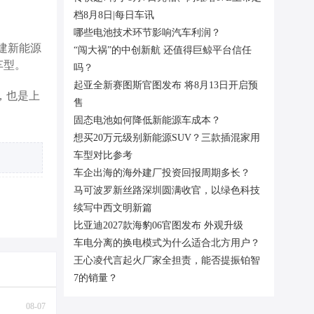
档8月8日|每日车讯
哪些电池技术环节影响汽车利润？
建新能源
“闯大祸”的中创新航 还值得巨鲸平台信任
车型。
吗？
起亚全新赛图斯官图发布 将8月13日开启预
，也是上
售
固态电池如何降低新能源车成本？
想买20万元级别新能源SUV？三款插混家用
车型对比参考
车企出海的海外建厂投资回报周期多长？
马可波罗新丝路深圳圆满收官，以绿色科技
续写中西文明新篇
比亚迪2027款海豹06官图发布 外观升级
车电分离的换电模式为什么适合北方用户？
王心凌代言起火厂家全担责，能否提振铂智
7的销量？
08-07