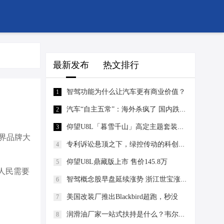
最新发布
热文排行
智驾功能为什么让汽车更有商业价值？
1
汽车“自主五常”：海外杀疯了 国内跌惨了丨汽势焦点
2
仰望U8L「暮雪千山」高定主题套装售价30万
3
界品牌大
专利诉讼悬顶之下，绿控传动的科创估值还能撑多久？
4
仰望U8L鼎藏版上市 售价145.8万
5
“人民需要
智驾概念股早盘延续涨势 浙江世宝涨逾11%佑驾创新涨逾10%
6
美国改装厂推出Blackbird超跑，秒没
7
润滑油厂家一站式扶持是什么？韦尔斯润滑油代理降低经营门槛
8