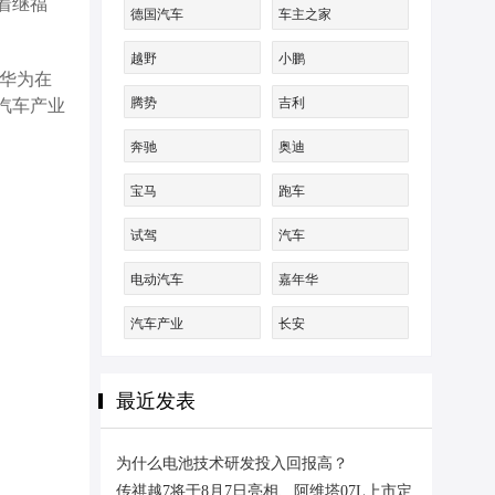
着继福
德国汽车
车主之家
越野
小鹏
华为在
腾势
吉利
汽车产业
奔驰
奥迪
宝马
跑车
试驾
汽车
电动汽车
嘉年华
汽车产业
长安
最近发表
为什么电池技术研发投入回报高？
传祺越7将于8月7日亮相、阿维塔07L上市定