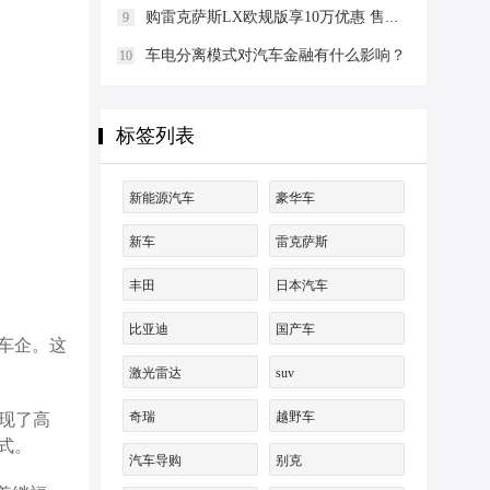
购雷克萨斯LX欧规版享10万优惠 售四川
9
车电分离模式对汽车金融有什么影响？
10
标签列表
新能源汽车
豪华车
新车
雷克萨斯
丰田
日本汽车
比亚迪
国产车
车企。这
激光雷达
suv
奇瑞
越野车
现了高
式。
汽车导购
别克