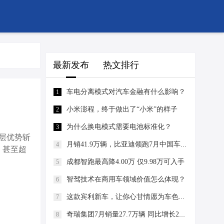
最新发布
热文排行
车电分离模式对汽车金融有什么影响？
1
小米澎程，终于做出了“小米”的样子
2
为什么换电模式需要电池标准化？
3
断层优势斩
月销41.9万辆，比亚迪领跑7月中国车企销量榜
4
，甚至超
成都智跑最高降4.00万 仅9.98万可入手
5
智驾技术在商用车领域价值怎么体现？
6
这款宾利新车，让你心甘情愿为车色买单？
7
奇瑞集团7月销量27.7万辆 同比增长23.3%
8