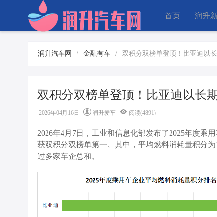
首页
润升
润升汽车网
/
金融有车
/
双积分双榜单登顶！比亚迪以长
双积分双榜单登顶！比亚迪以长
2026年04月16日
润升爱车
阅读(4891)
2026年4月7日，工业和信息化部发布了2025年
获双积分双榜单第一。其中，平均燃料消耗量积分为148
过多家车企总和。