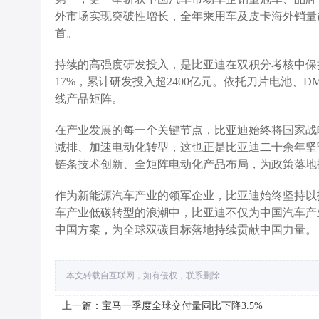
外市场实现突破性增长，全年乘用车及皮卡海外销量超
首。
持续的高强度研发投入，是比亚迪在双积分考核中保持
17%，累计研发投入超2400亿元。依托刀片电池、
线产品矩阵。
在产业发展的每一个关键节点，比亚迪始终将国家战
减排、加速电动化转型，这也正是比亚迪二十余年坚
链条技术创新、全矩阵电动化产品布局，为政策落地
作为新能源汽车产业的领军企业，比亚迪始终坚持以
车产业低碳转型的浪潮中，比亚迪不仅为中国汽车产
中国方案，为全球双碳目标落地持续贡献中国力量。
本文转载自互联网，如有侵权，联系删除
上一篇：宝马一季度全球交付量同比下降3.5%