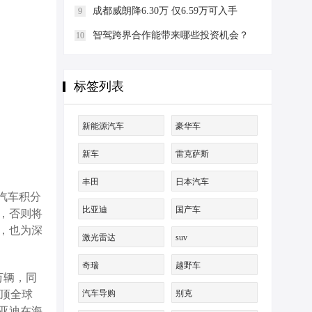
成都威朗降6.30万 仅6.59万可入手
9
智驾跨界合作能带来哪些投资机会？
10
标签列表
新能源汽车
豪华车
新车
雷克萨斯
丰田
日本汽车
汽车积分
比亚迪
国产车
，否则将
，也为深
激光雷达
suv
奇瑞
越野车
万辆，同
汽车导购
别克
登顶全球
亚迪在海