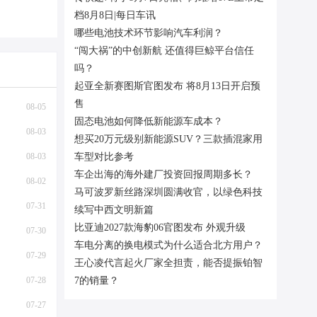
档8月8日|每日车讯
哪些电池技术环节影响汽车利润？
“闯大祸”的中创新航 还值得巨鲸平台信任
吗？
起亚全新赛图斯官图发布 将8月13日开启预
售
08-05
固态电池如何降低新能源车成本？
08-03
想买20万元级别新能源SUV？三款插混家用
车型对比参考
08-03
车企出海的海外建厂投资回报周期多长？
08-02
马可波罗新丝路深圳圆满收官，以绿色科技
07-31
续写中西文明新篇
比亚迪2027款海豹06官图发布 外观升级
07-30
车电分离的换电模式为什么适合北方用户？
07-29
王心凌代言起火厂家全担责，能否提振铂智
7的销量？
07-28
07-27