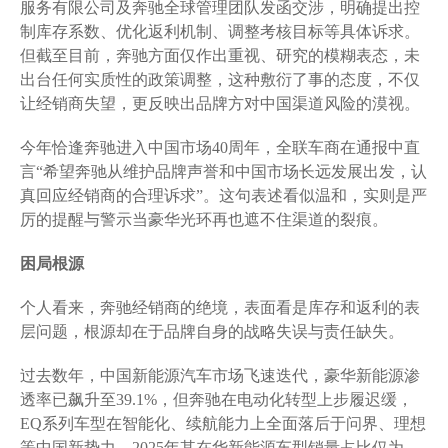
服务有限公司及奔驰全球管理团队发函交涉，明确提出控
制库存系数、优化返利机制、调整考核目标等具体诉求。
但截至目前，奔驰方面仅作出重视、研究的模糊表态，未
出台任何实质性的政策调整，这种敷衍了事的态度，不仅
让经销商失望，更反映出品牌方对中国渠道风险的漠视。
今年恰逢奔驰进入中国市场40周年，全联车商在通报中直
言“希望奔驰从维护品牌声誉和中国市场长远发展出发，认
真回应经销商的合理诉求”。这句表述看似温和，实则是严
厉的提醒与警示当豪华光环再也遮不住渠道的裂痕。
困局根源
个人看来，奔驰经销商的绝境，表面看是库存和返利的表
层问题，根源却在于品牌自身的战略失误与责任缺失。
过去数年，中国新能源汽车市场飞速迭代，豪华新能源渗
透率已飙升至39.1%，但奔驰在电动化转型上步履迟缓，
EQ系列车型在智能化、续航能力上全面落后于问界、理想
等中国新势力，2025年其在华新能源车型销量占比仅为