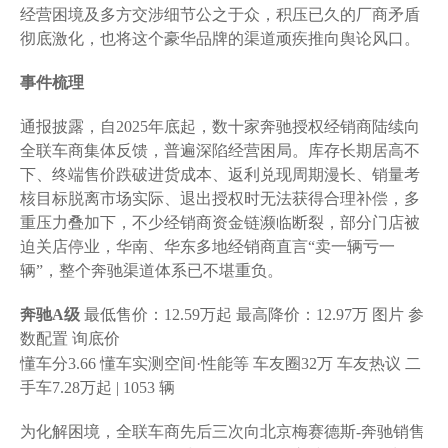
经营困境及多方交涉细节公之于众，积压已久的厂商矛盾
彻底激化，也将这个豪华品牌的渠道顽疾推向舆论风口。
事件梳理
通报披露，自2025年底起，数十家奔驰授权经销商陆续向
全联车商集体反馈，普遍深陷经营困局。库存长期居高不
下、终端售价跌破进货成本、返利兑现周期漫长、销量考
核目标脱离市场实际、退出授权时无法获得合理补偿，多
重压力叠加下，不少经销商资金链濒临断裂，部分门店被
迫关店停业，华南、华东多地经销商直言“卖一辆亏一
辆”，整个奔驰渠道体系已不堪重负。
奔驰A级
最低售价：
12.59万起
最高降价：
12.97万
图片
参
数配置
询底价
懂车分
3.66
懂车实测
空间·性能等
车友圈
32万 车友热议
二
手车
7.28万起 | 1053 辆
为化解困境，全联车商先后三次向北京梅赛德斯-奔驰销售