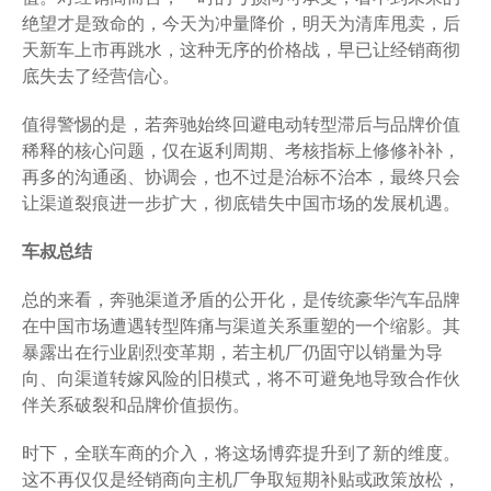
绝望才是致命的，今天为冲量降价，明天为清库甩卖，后
天新车上市再跳水，这种无序的价格战，早已让经销商彻
底失去了经营信心。
值得警惕的是，若奔驰始终回避电动转型滞后与品牌价值
稀释的核心问题，仅在返利周期、考核指标上修修补补，
再多的沟通函、协调会，也不过是治标不治本，最终只会
让渠道裂痕进一步扩大，彻底错失中国市场的发展机遇。
车叔总结
总的来看，奔驰渠道矛盾的公开化，是传统豪华汽车品牌
在中国市场遭遇转型阵痛与渠道关系重塑的一个缩影。其
暴露出在行业剧烈变革期，若主机厂仍固守以销量为导
向、向渠道转嫁风险的旧模式，将不可避免地导致合作伙
伴关系破裂和品牌价值损伤。
时下，全联车商的介入，将这场博弈提升到了新的维度。
这不再仅仅是经销商向主机厂争取短期补贴或政策放松，