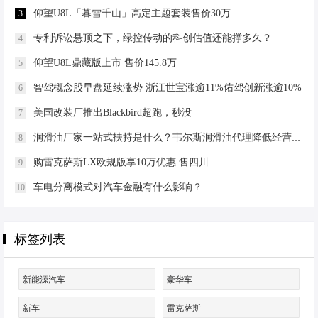
仰望U8L「暮雪千山」高定主题套装售价30万
3
专利诉讼悬顶之下，绿控传动的科创估值还能撑多久？
4
仰望U8L鼎藏版上市 售价145.8万
5
智驾概念股早盘延续涨势 浙江世宝涨逾11%佑驾创新涨逾10%
6
美国改装厂推出Blackbird超跑，秒没
7
润滑油厂家一站式扶持是什么？韦尔斯润滑油代理降低经营门槛
8
购雷克萨斯LX欧规版享10万优惠 售四川
9
车电分离模式对汽车金融有什么影响？
10
标签列表
新能源汽车
豪华车
新车
雷克萨斯