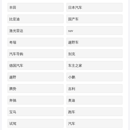
丰田
日本汽车
比亚迪
国产车
激光雷达
suv
奇瑞
越野车
汽车导购
别克
德国汽车
车主之家
越野
小鹏
腾势
吉利
奔驰
奥迪
宝马
跑车
试驾
汽车