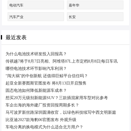
电动汽车
嘉年华
汽车产业
长安
最近发表
为什么电池技术研发投入回报高？
传祺越7将于8月7日亮相、阿维塔07L上市定档8月8日|每日车讯
哪些电池技术环节影响汽车利润？
“闯大祸”的中创新航 还值得巨鲸平台信任吗？
起亚全新赛图斯官图发布 将8月13日开启预售
固态电池如何降低新能源车成本？
想买20万元级别新能源SUV？三款插混家用车型对比参考
车企出海的海外建厂投资回报周期多长？
马可波罗新丝路深圳圆满收官，以绿色科技续写中西文明新篇
比亚迪2027款海豹06官图发布 外观升级
车电分离的换电模式为什么适合北方用户？