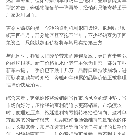
燃油车冲量。但如今燃油车市场早已饱和，叠加新能源车
型的冲击，奔驰终端售价一降再降，经销商只能寄希望于
厂家返利回血。
更令人诟病的是，奔驰的返利机制形同虚设。返利账期动
辄三四个月，部分地区甚至拖至半年，不少经销商为了回
笼资金，只能以超低价格将车辆甩卖给第三方。
与此同时，频繁大幅降价带来的连锁反应，更是直击奔驰
的品牌根基。新车价格跳水让老车主沦为韭菜，部分车型
新车未提，二手价已下跌十几万，品牌口碑持续崩塌，进
而影响复购与转介绍，奔驰40年积累的品牌价值正被非理
性降价快速消耗。
综合来看，奔驰始终将经销商当作市场风险的缓冲垫，当
市场向好时，压榨经销商利润追求更高销量。市场疲软
时，便通过压库、拖延返利将亏损转移给经销商。这种单
方面索取的合作模式，短期或许能勉强维持销量报表的体
面，长期来看，却是在透支经销商的信任与品牌的长期价
值。对经销商而言，一时的亏损尚可承受，看不到未来的