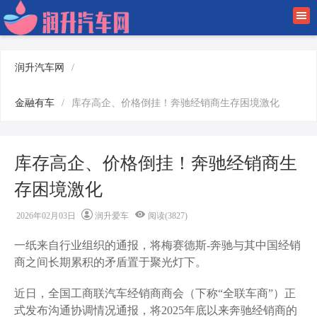
首页
润升新闻
润升汽车网
/
车行趋势
金融有车
/
库存高企、价格倒挂！奔驰经销商生存困境激化
驾车经验
库存高企、价格倒挂！奔驰经销商生
车业百科
存困境激化
金融有车
2026年02月03日
润升爱车
阅读(3827)
一纸来自行业组织的通报，将梅赛德斯-奔驰与其中国经销
商之间长期累积的矛盾置于聚光灯下。
近日，全国工商联汽车经销商商会（下称“全联车商”）正
式发布沟通协调情况通报，将2025年底以来奔驰经销商的