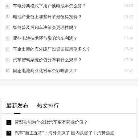
车电分离模式下用户换电成本怎么算？
08-03
4
电池产业链上哪些环节最值得投资？
08-02
5
智驾普及后购车决策会更理性吗？
07-31
6
哪些电池技术环节影响汽车利润？
07-30
7
车企出海的海外建厂投资回报周期多长？
07-29
8
汽车智驾系统价值分布有什么规律？
07-28
9
固态电池商业化对车企影响多大？
07-27
10
最新发布
热文排行
智驾功能为什么让汽车更有商业价值？
1
汽车“自主五常”：海外杀疯了 国内跌惨了丨汽势焦点
2